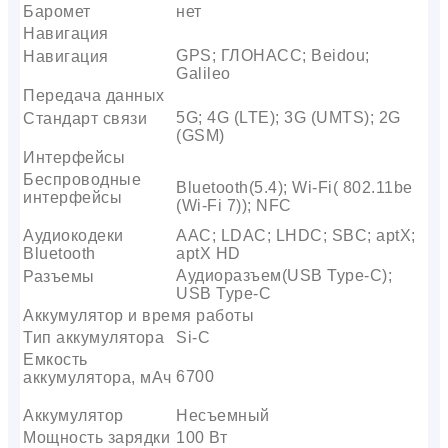
Баромет
нет
Навигация
GPS; ГЛОНАСС; Beidou;
Навигация
Galileo
Передача данных
5G; 4G (LTE); 3G (UMTS); 2G
Стандарт связи
(GSM)
Интерфейсы
Беспроводные
Bluetooth(5.4); Wi-Fi( 802.11be
интерфейсы
(Wi-Fi 7)); NFC
Аудиокодеки
AAC; LDAC; LHDC; SBC; aptX;
Bluetooth
aptX HD
Аудиоразъем(USB Type-C);
Разъемы
USB Type-C
Аккумулятор и время работы
Тип аккумулятора
Si-C
Емкость
6700
аккумулятора, мАч
Аккумулятор
Несъемный
Мощность зарядки
100 Вт