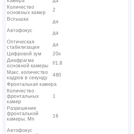
Камера
да
Количество
2
основных камер
Вспышка
да
Автофокус
да
Оптическая
да
стабилизация
Цифровой зум
20x
Диафрагма
f/1.8
основной камеры
Макс. количество
480
кадров в секунду
Фронтальная камера
Количество
фронтальных
1
камер
Разрешение
фронтальной
16
камеры, Мп
Автофокус