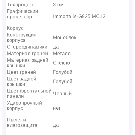
Техпроцесс
3 нм
Графический
Immortalis-G925 MC12
процессор
Корпус
Конструкция
Моноблок
корпуса
Стереодинамики
да
Материал граней
Металл
Материал задней
Стекло
крышки
Цвет граней
Голубой
Цвет задней
Голубой
крышки
Цвет фронтальной
Черный
панели
Ударопрочный
нет
корпус
Пыле- и
да
влагозащита