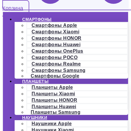
Корзина
СМАРТФОНЫ
Смартфоны Apple
Смартфоны Xiaomi
Смартфоны HONOR
Смартфоны Huawei
Смартфоны OnePlus
Смартфоны POCO
Смартфоны Realme
Смартфоны Samsung
Смартфоны Google
ПЛАНШЕТЫ
Планшеты Apple
Планшеты Xiaomi
Планшеты HONOR
Планшеты Huawei
Планшеты Samsung
НАУШНИКИ
Наушники Apple
Наушники Xiaomi