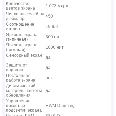
Количество
1.073 млрд.
цветов экрана
Число пикселей на
450
дюйм, ppi
Соотношение
19.8:9
сторон
Яркость экрана
800 нит
(типичная)
Яркость экрана
1800 нит
(пиковая)
Сенсорный экран
да
Защита от
да
царапин
Постоянная
нет
работа экрана
Динамический
контроль частоты
да
обновления
Управление
яркостью
PWM Dimming
подсветки экрана
Частота ШИМ
3840 Гц