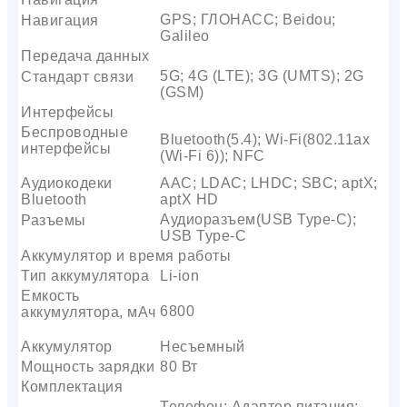
GPS; ГЛОНАСС; Beidou;
Навигация
Galileo
Передача данных
5G; 4G (LTE); 3G (UMTS); 2G
Стандарт связи
(GSM)
Интерфейсы
Беспроводные
Bluetooth(5.4); Wi-Fi(802.11ax
интерфейсы
(Wi-Fi 6)); NFC
Аудиокодеки
AAC; LDAC; LHDC; SBC; aptX;
Bluetooth
aptX HD
Аудиоразъем(USB Type-C);
Разъемы
USB Type-C
Аккумулятор и время работы
Тип аккумулятора
Li-ion
Емкость
6800
аккумулятора, мАч
Аккумулятор
Несъемный
Мощность зарядки
80 Вт
Комплектация
Телефон; Адаптер питания;