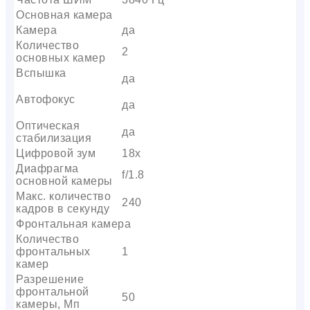
Основная камера
Камера
да
Количество
2
основных камер
Вспышка
да
Автофокус
да
Оптическая
да
стабилизация
Цифровой зум
18x
Диафрагма
f/1.8
основной камеры
Макс. количество
240
кадров в секунду
Фронтальная камера
Количество
фронтальных
1
камер
Разрешение
фронтальной
50
камеры, Мп