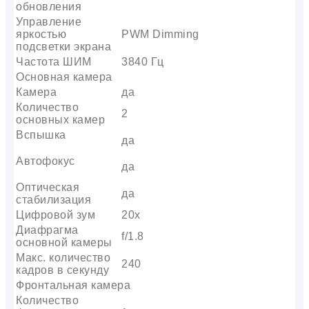
обновления
Управление
яркостью
PWM Dimming
подсветки экрана
Частота ШИМ
3840 Гц
Основная камера
Камера
да
Количество
2
основных камер
Вспышка
да
Автофокус
да
Оптическая
да
стабилизация
Цифровой зум
20x
Диафрагма
f/1.8
основной камеры
Макс. количество
240
кадров в секунду
Фронтальная камера
Количество