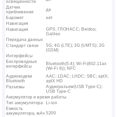
освещенности
Датчик
да
приближения
Баромет
нет
Навигация
GPS; ГЛОНАСС; Beidou;
Навигация
Galileo
Передача данных
5G; 4G (LTE); 3G (UMTS); 2G
Стандарт связи
(GSM)
Интерфейсы
Беспроводные
Bluetooth(5.4); Wi-Fi(802.11ax
интерфейсы
(Wi-Fi 6)); NFC
Аудиокодеки
AAC; LDAC; LHDC; SBC; aptX;
Bluetooth
aptX HD
Аудиоразъем(USB Type-C);
Разъемы
USB Type-C
Аккумулятор и время работы
Тип аккумулятора
Li-ion
Емкость
5200
аккумулятора, мАч