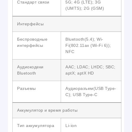
Стандарт связи
5G; 4G (LTE); 3G
(UMTS); 2G (GSM)
Интерфейсы
Беспроводные
Bluetooth(5.4); Wi-
интерфейсы
Fi(802.11ax (Wi-Fi 6));
NFC
Аудиокодеки
AAC; LDAC; LHDC; SBC;
Bluetooth
aptX; aptX HD
Разъемы
Аудиоразъем(USB Type-
C); USB Type-C
Аккумулятор и время работы
Тип аккумулятора
Li-ion