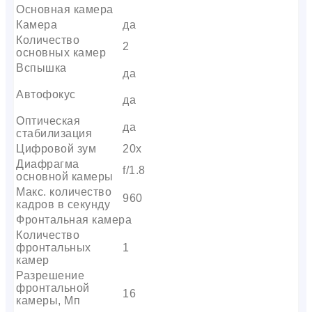
Основная камера
Камера
да
Количество
2
основных камер
Вспышка
да
Автофокус
да
Оптическая
да
стабилизация
Цифровой зум
20x
Диафрагма
f/1.8
основной камеры
Макс. количество
960
кадров в секунду
Фронтальная камера
Количество
фронтальных
1
камер
Разрешение
фронтальной
16
камеры, Мп