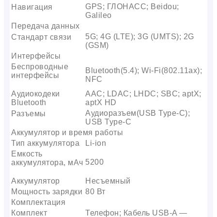
GPS; ГЛОНАСС; Beidou;
Навигация
Galileo
Передача данных
5G; 4G (LTE); 3G (UMTS); 2G
Стандарт связи
(GSM)
Интерфейсы
Беспроводные
Bluetooth(5.4); Wi-Fi(802.11ax);
интерфейсы
NFC
Аудиокодеки
AAC; LDAC; LHDC; SBC; aptX;
Bluetooth
aptX HD
Аудиоразъем(USB Type-C);
Разъемы
USB Type-C
Аккумулятор и время работы
Тип аккумулятора
Li-ion
Емкость
5200
аккумулятора, мАч
Аккумулятор
Несъемный
Мощность зарядки
80 Вт
Комплектация
Комплект
Телефон; Кабель USB-A —