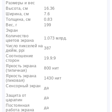
Размеры и вес
Высота, см
16.36
Ширина, см
7.6
Толщина, см
0.83
Вес, г
199
Экран
Количество
1.073 млрд.
цветов экрана
Число пикселей на
387
дюйм, ppi
Соотношение
19.9:9
сторон
Яркость экрана
800 нит
(типичная)
Яркость экрана
1430 нит
(пиковая)
Сенсорный экран
да
Защита от
да
царапин
Постоянная
да
работа экрана