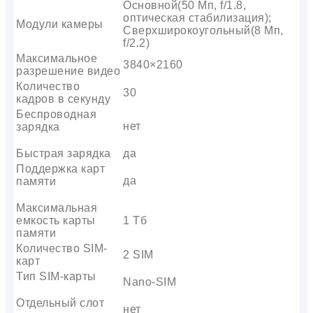
Основной(50 Мп, f/1.8,
оптическая стабилизация);
Модули камеры
Сверхширокоугольный(8 Мп,
f/2.2)
Максимальное
3840×2160
разрешение видео
Количество
30
кадров в секунду
Беспроводная
нет
зарядка
Быстрая зарядка
да
Поддержка карт
да
памяти
Максимальная
емкость карты
1 Тб
памяти
Количество SIM-
2 SIM
карт
Тип SIM-карты
Nano-SIM
Отдельный слот
нет