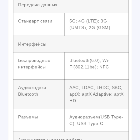
Передача данных
Стандарт связи
5G; 4G (LTE); 3G
(UMTS); 2G (GSM)
Интерфейсы
Беспроводные
Bluetooth(6.0); Wi-
интерфейсы
Fi(802.11be); NFC
Аудиокодеки
AAC; LDAC; LHDC; SBC;
Bluetooth
aptX; aptX Adaptive; aptX
HD
Разъемы
Аудиоразъем(USB Type-
C); USB Type-C