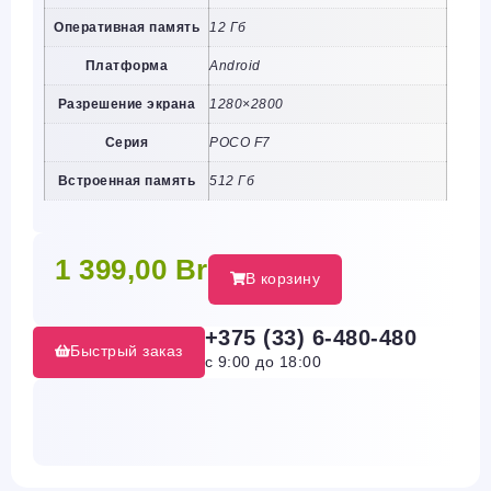
Оперативная память
12 Гб
Платформа
Android
Разрешение экрана
1280×2800
Серия
POCO F7
Встроенная память
512 Гб
1 399,00
Br
В корзину
+375 (33) 6-480-480
Быстрый заказ
с 9:00 до 18:00