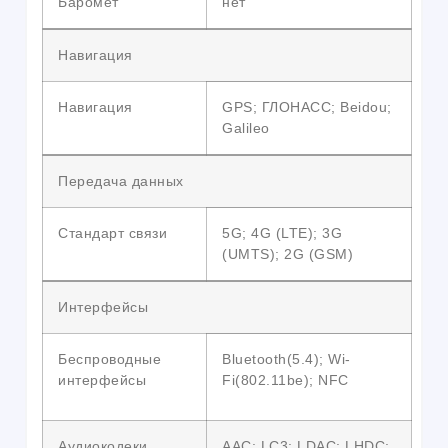
Баромет
нет
Навигация
Навигация
GPS; ГЛОНАСС; Beidou;
Galileo
Передача данных
Стандарт связи
5G; 4G (LTE); 3G
(UMTS); 2G (GSM)
Интерфейсы
Беспроводные
Bluetooth(5.4); Wi-
интерфейсы
Fi(802.11be); NFC
Аудиокодеки
AAC; LC3; LDAC; LHDC;