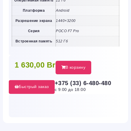
Оперативная память
12 Гб
Платформа
Android
Разрешение экрана
1440×3200
Серия
POCO F7 Pro
Встроенная память
512 Гб
1 630,00
Br
В корзину
+375 (33) 6-480-480
Быстрый заказ
с 9:00 до 18:00