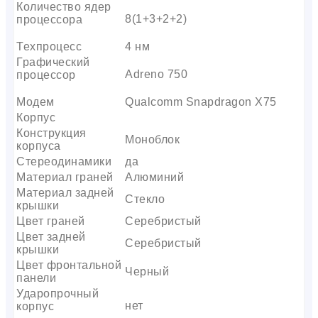
Количество ядер
8(1+3+2+2)
процессора
Техпроцесс
4 нм
Графический
Adreno 750
процессор
Модем
Qualcomm Snapdragon X75
Корпус
Конструкция
Моноблок
корпуса
Стереодинамики
да
Материал граней
Алюминий
Материал задней
Стекло
крышки
Цвет граней
Серебристый
Цвет задней
Серебристый
крышки
Цвет фронтальной
Черный
панели
Ударопрочный
нет
корпус