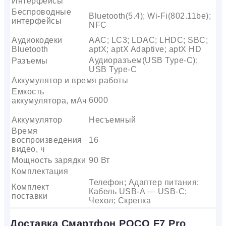
Интерфейсы
Беспроводные
Bluetooth(5.4); Wi-Fi(802.11be);
интерфейсы
NFC
Аудиокодеки
AAC; LC3; LDAC; LHDC; SBC;
Bluetooth
aptX; aptX Adaptive; aptX HD
Аудиоразъем(USB Type-C);
Разъемы
USB Type-C
Аккумулятор и время работы
Емкость
6000
аккумулятора, мАч
Аккумулятор
Несъемный
Время
воспроизведения
16
видео, ч
Мощность зарядки
90 Вт
Комплектация
Телефон; Адаптер питания;
Комплект
Кабель USB-A — USB-C;
поставки
Чехол; Скрепка
Доставка Смартфон POCO F7 Pro