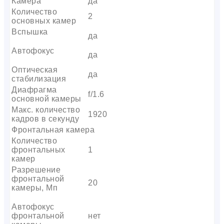
Камера
да
Количество
2
основных камер
Вспышка
да
Автофокус
да
Оптическая
да
стабилизация
Диафрагма
f/1.6
основной камеры
Макс. количество
1920
кадров в секунду
Фронтальная камера
Количество
фронтальных
1
камер
Разрешение
фронтальной
20
камеры, Мп
Автофокус
фронтальной
нет