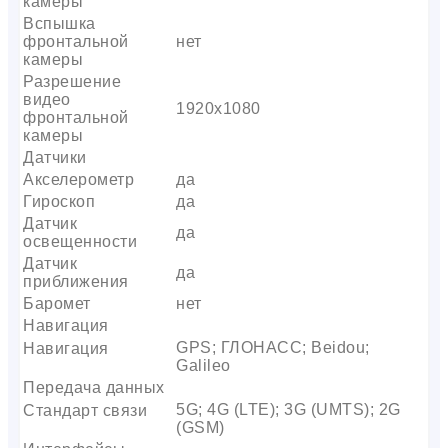
камеры
Вспышка
фронтальной
нет
камеры
Разрешение
видео
1920х1080
фронтальной
камеры
Датчики
Акселерометр
да
Гироскоп
да
Датчик
да
освещенности
Датчик
да
приближения
Баромет
нет
Навигация
GPS; ГЛОНАСС; Beidou;
Навигация
Galileo
Передача данных
5G; 4G (LTE); 3G (UMTS); 2G
Стандарт связи
(GSM)