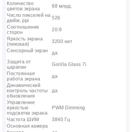
Количество
68 млрд.
цветов экрана
Число пикселей на
526
дюйм, ppi
Соотношение
20:9
сторон
Яркость экрана
3200 нит
(пиковая)
Сенсорный экран
да
Защита от
Gorilla Glass 7i
царапин
Постоянная
да
работа экрана
Динамический
контроль частоты
да
обновления
Управление
яркостью
PWM Dimming
подсветки экрана
Частота ШИМ
3840 Гц
Основная камера