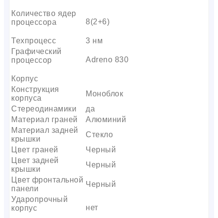
Количество ядер
8(2+6)
процессора
Техпроцесс
3 нм
Графический
Adreno 830
процессор
Корпус
Конструкция
Моноблок
корпуса
Стереодинамики
да
Материал граней
Алюминий
Материал задней
Стекло
крышки
Цвет граней
Черный
Цвет задней
Черный
крышки
Цвет фронтальной
Черный
панели
Ударопрочный
нет
корпус