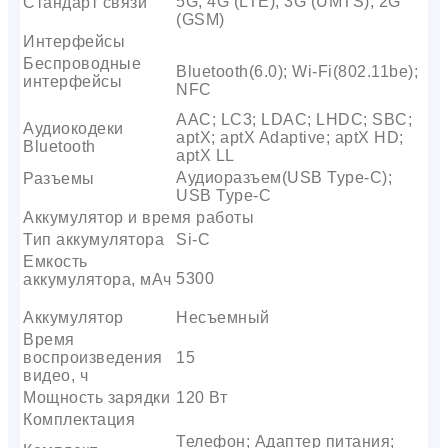
5G; 4G (LTE); 3G (UMTS); 2G
Стандарт связи
(GSM)
Интерфейсы
Беспроводные
Bluetooth(6.0); Wi-Fi(802.11be);
интерфейсы
NFC
AAC; LC3; LDAC; LHDC; SBC;
Аудиокодеки
aptX; aptX Adaptive; aptX HD;
Bluetooth
aptX LL
Аудиоразъем(USB Type-C);
Разъемы
USB Type-C
Аккумулятор и время работы
Тип аккумулятора
Si-C
Емкость
5300
аккумулятора, мАч
Аккумулятор
Несъемный
Время
воспроизведения
15
видео, ч
Мощность зарядки
120 Вт
Комплектация
Телефон; Адаптер питания;