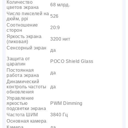
Количество
68 млрд.
цветов экрана
Число пикселей на
526
дюйм, ppi
Соотношение
20:9
сторон
Яркость экрана
3200 нит
(пиковая)
Сенсорный экран
да
Защита от
POCO Shield Glass
царапин
Постоянная
да
работа экрана
Динамический
контроль частоты
да
обновления
Управление
яркостью
PWM Dimming
подсветки экрана
Частота ШИМ
3840 Гц
Основная камера
Камера
да