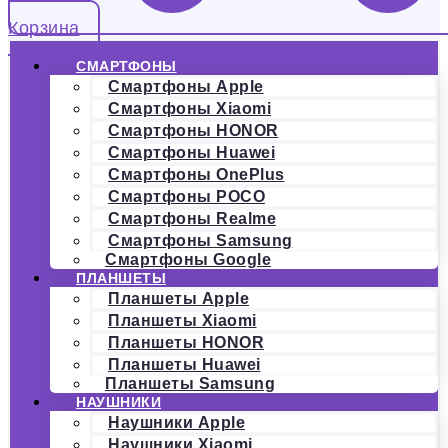
Корзина
СМАРТФОНЫ
Смартфоны Apple
Смартфоны Xiaomi
Смартфоны HONOR
Смартфоны Huawei
Смартфоны OnePlus
Смартфоны POCO
Смартфоны Realme
Смартфоны Samsung
Смартфоны Google
ПЛАНШЕТЫ
Планшеты Apple
Планшеты Xiaomi
Планшеты HONOR
Планшеты Huawei
Планшеты Samsung
НАУШНИКИ
Наушники Apple
Наушники Xiaomi