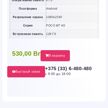
Оперативная память
6 Гб
Платформа
Android
Разрешение экрана
1080х2340
Серия
POCO M7 4G
Встроенная память
128 Гб
530,00
Br
В корзину
+375 (33) 6-480-480
Быстрый заказ
с 9:00 до 18:00