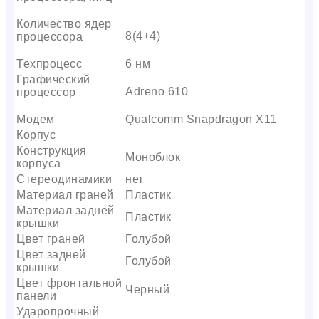
Количество ядер
8(4+4)
процессора
Техпроцесс
6 нм
Графический
Adreno 610
процессор
Модем
Qualcomm Snapdragon X11
Корпус
Конструкция
Моноблок
корпуса
Стереодинамики
нет
Материал граней
Пластик
Материал задней
Пластик
крышки
Цвет граней
Голубой
Цвет задней
Голубой
крышки
Цвет фронтальной
Черный
панели
Ударопрочный