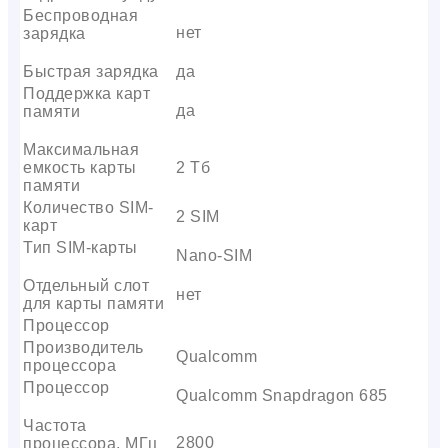
Беспроводная
нет
зарядка
Быстрая зарядка
да
Поддержка карт
да
памяти
Максимальная
емкость карты
2 Тб
памяти
Количество SIM-
2 SIM
карт
Тип SIM-карты
Nano-SIM
Отдельный слот
нет
для карты памяти
Процессор
Производитель
Qualcomm
процессора
Процессор
Qualcomm Snapdragon 685
Частота
2800
процессора, МГц