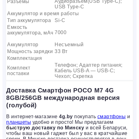
Аудиоразъем(USB Type-C);
Разъемы
USB Type-C
Аккумулятор и время работы
Тип аккумулятора
Si-C
Емкость
7000
аккумулятора, мАч
Аккумулятор
Несъемный
Мощность зарядки
33 Вт
Комплектация
Телефон; Адаптер питания;
Комплект
Кабель USB-A — USB-C;
поставки
Чехол; Скрепка
Доставка Смартфон POCO M7 4G
8GB/256GB международная версия
(голубой)
В интернет-магазине
4g.by
покупать
смартфоны
и
планшеты
удобно и просто! Мы предлагаем
быструю доставку по Минску
и всей Беларуси,
чтобы ваш новый гаджет был у вас в кратчайшие
сроки. В Минске доставка осуществляется в день