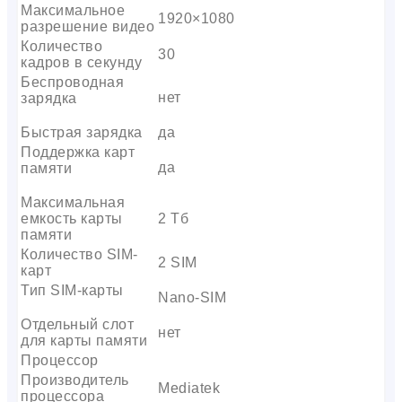
Максимальное
1920×1080
разрешение видео
Количество
30
кадров в секунду
Беспроводная
нет
зарядка
Быстрая зарядка
да
Поддержка карт
да
памяти
Максимальная
емкость карты
2 Тб
памяти
Количество SIM-
2 SIM
карт
Тип SIM-карты
Nano-SIM
Отдельный слот
нет
для карты памяти
Процессор
Производитель
Mediatek
процессора