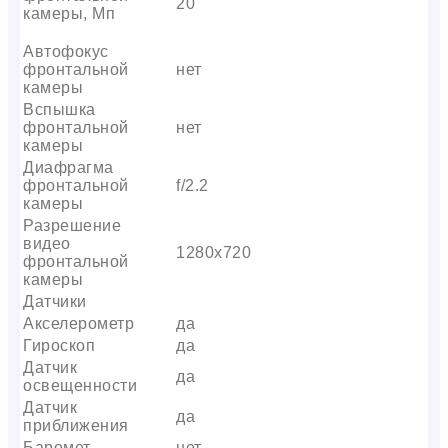
20
камеры, Мп
Автофокус
фронтальной
нет
камеры
Вспышка
фронтальной
нет
камеры
Диафрагма
фронтальной
f/2.2
камеры
Разрешение
видео
1280х720
фронтальной
камеры
Датчики
Акселерометр
да
Гироскоп
да
Датчик
да
освещенности
Датчик
да
приближения
Баромет
нет