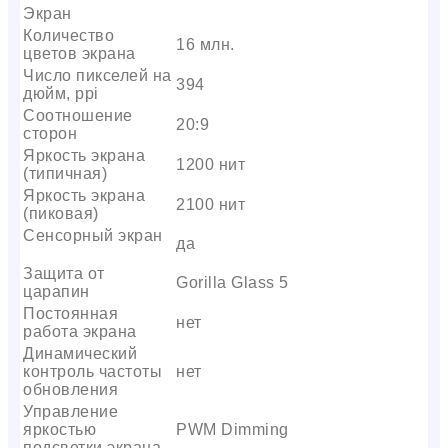
Экран
Количество
16 млн.
цветов экрана
Число пикселей на
394
дюйм, ppi
Соотношение
20:9
сторон
Яркость экрана
1200 нит
(типичная)
Яркость экрана
2100 нит
(пиковая)
Сенсорный экран
да
Защита от
Gorilla Glass 5
царапин
Постоянная
нет
работа экрана
Динамический
контроль частоты
нет
обновления
Управление
яркостью
PWM Dimming
подсветки экрана