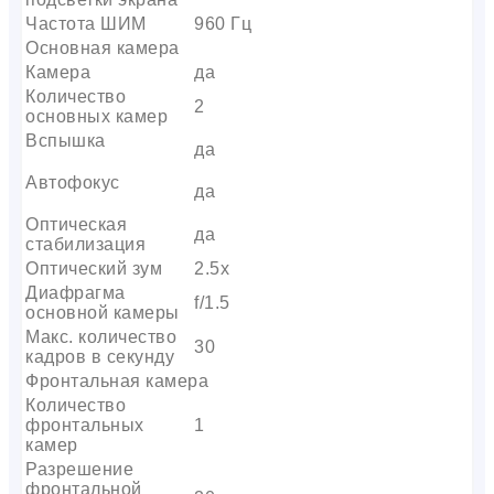
Частота ШИМ
960 Гц
Основная камера
Камера
да
Количество
2
основных камер
Вспышка
да
Автофокус
да
Оптическая
да
стабилизация
Оптический зум
2.5x
Диафрагма
f/1.5
основной камеры
Макс. количество
30
кадров в секунду
Фронтальная камера
Количество
фронтальных
1
камер
Разрешение
фронтальной