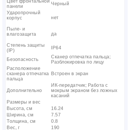
Цвет фронтальной
Черный
панели
Ударопрочный
нет
корпус
Пыле- и
да
влагозащита
Степень защиты
IP64
(IP)
Сканер отпечатка пальца;
Безопасность
Разблокировка по лицу
Расположение
сканера отпечатка
Встроен в экран
пальца
ИК-передатчик; Работа с
Дополнительно
мокрым экраном без ложных
касаний
Размеры и вес
Высота, см
16.24
Ширина, см
7.57
Толщина, см
0.8
Вес, г
190