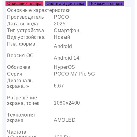
Описание товара
Оплата и доставка
Похожие товары
Основные характеристики
Производитель
POCO
Дата выхода
2025
Тип устройства
Смартфон
Вид устройства
Новый
Платформа
Android
Версия ОС
Android 14
Оболочка
HyperOS
Серия
POCO M7 Pro 5G
Диагональ
6.67
экрана, »
Разрешение
1080×2400
экрана, точек
Технология
AMOLED
экрана
Частота