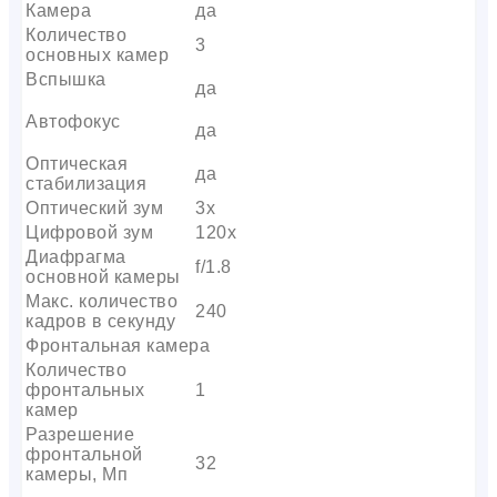
Камера
да
Количество
3
основных камер
Вспышка
да
Автофокус
да
Оптическая
да
стабилизация
Оптический зум
3х
Цифровой зум
120x
Диафрагма
f/1.8
основной камеры
Макс. количество
240
кадров в секунду
Фронтальная камера
Количество
фронтальных
1
камер
Разрешение
фронтальной
32
камеры, Мп