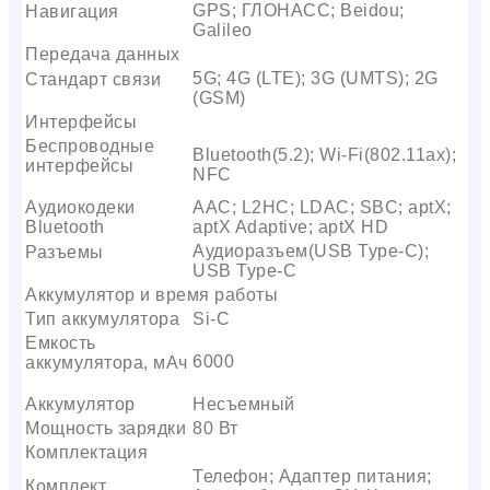
GPS; ГЛОНАСС; Beidou;
Навигация
Galileo
Передача данных
5G; 4G (LTE); 3G (UMTS); 2G
Стандарт связи
(GSM)
Интерфейсы
Беспроводные
Bluetooth(5.2); Wi-Fi(802.11ax);
интерфейсы
NFC
Аудиокодеки
AAC; L2HC; LDAC; SBC; aptX;
Bluetooth
aptX Adaptive; aptX HD
Аудиоразъем(USB Type-C);
Разъемы
USB Type-C
Аккумулятор и время работы
Тип аккумулятора
Si-C
Емкость
6000
аккумулятора, мАч
Аккумулятор
Несъемный
Мощность зарядки
80 Вт
Комплектация
Телефон; Адаптер питания;
Комплект