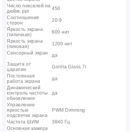
Число пикселей на
450
дюйм, ppi
Соотношение
20:9
сторон
Яркость экрана
600 нит
(типичная)
Яркость экрана
1200 нит
(пиковая)
Сенсорный экран
да
Защита от
Gorilla Glass 7i
царапин
Постоянная
да
работа экрана
Динамический
контроль частоты
да
обновления
Управление
яркостью
PWM Dimming
подсветки экрана
Частота ШИМ
3840 Гц
Основная камера