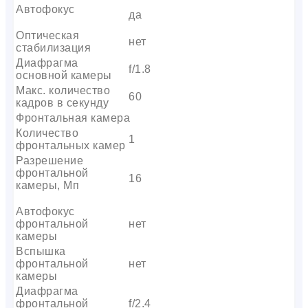
Автофокус
да
Оптическая
нет
стабилизация
Диафрагма
f/1.8
основной камеры
Макс. количество
60
кадров в секунду
Фронтальная камера
Количество
1
фронтальных камер
Разрешение
фронтальной
16
камеры, Мп
Автофокус
фронтальной
нет
камеры
Вспышка
фронтальной
нет
камеры
Диафрагма
фронтальной
f/2.4