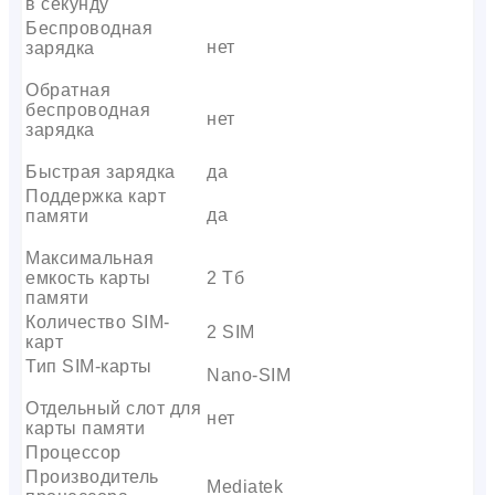
в секунду
Беспроводная
нет
зарядка
Обратная
беспроводная
нет
зарядка
Быстрая зарядка
да
Поддержка карт
да
памяти
Максимальная
емкость карты
2 Тб
памяти
Количество SIM-
2 SIM
карт
Тип SIM-карты
Nano-SIM
Отдельный слот для
нет
карты памяти
Процессор
Производитель
Mediatek