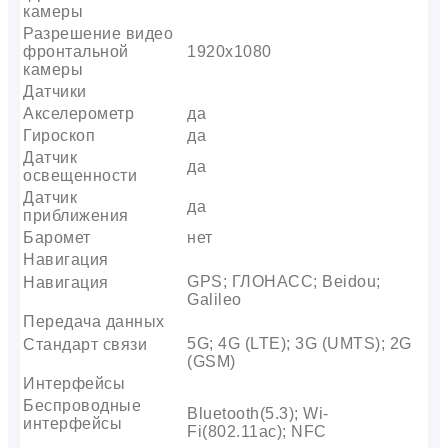
камеры
Разрешение видео
фронтальной
1920х1080
камеры
Датчики
Акселерометр
да
Гироскоп
да
Датчик
да
освещенности
Датчик
да
приближения
Баромет
нет
Навигация
GPS; ГЛОНАСС; Beidou;
Навигация
Galileo
Передача данных
5G; 4G (LTE); 3G (UMTS); 2G
Стандарт связи
(GSM)
Интерфейсы
Беспроводные
Bluetooth(5.3); Wi-
интерфейсы
Fi(802.11ac); NFC