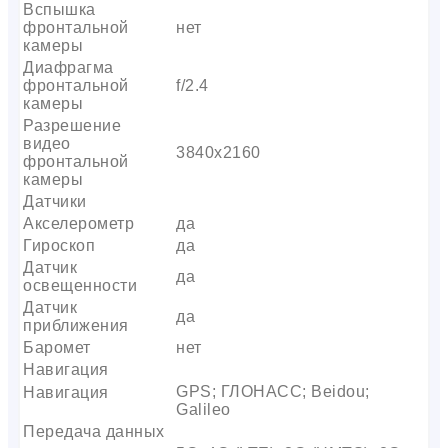
Вспышка
фронтальной
нет
камеры
Диафрагма
фронтальной
f/2.4
камеры
Разрешение
видео
3840х2160
фронтальной
камеры
Датчики
Акселерометр
да
Гироскоп
да
Датчик
да
освещенности
Датчик
да
приближения
Баромет
нет
Навигация
GPS; ГЛОНАСС; Beidou;
Навигация
Galileo
Передача данных