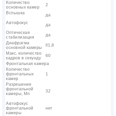
Количество
2
основных камер
Вспышка
да
Автофокус
да
Оптическая
да
стабилизация
Диафрагма
f/1.8
основной камеры
Макс. количество
60
кадров в секунду
Фронтальная камера
Количество
фронтальных
1
камер
Разрешение
фронтальной
32
камеры, Мп
Автофокус
фронтальной
нет
камеры