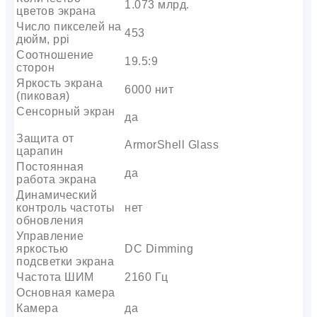
1.073 млрд.
цветов экрана
Число пикселей на
453
дюйм, ppi
Соотношение
19.5:9
сторон
Яркость экрана
6000 нит
(пиковая)
Сенсорный экран
да
Защита от
ArmorShell Glass
царапин
Постоянная
да
работа экрана
Динамический
контроль частоты
нет
обновления
Управление
яркостью
DC Dimming
подсветки экрана
Частота ШИМ
2160 Гц
Основная камера
Камера
да