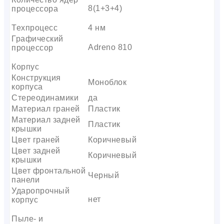
8(1+3+4)
процессора
Техпроцесс
4 нм
Графический
Adreno 810
процессор
Корпус
Конструкция
Моноблок
корпуса
Стереодинамики
да
Материал граней
Пластик
Материал задней
Пластик
крышки
Цвет граней
Коричневый
Цвет задней
Коричневый
крышки
Цвет фронтальной
Черный
панели
Ударопрочный
нет
корпус
Пыле- и