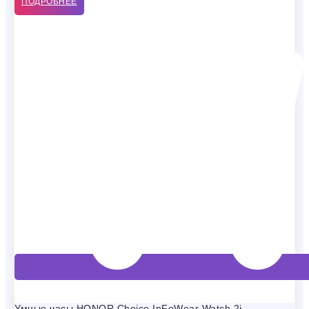
ПОДРОБНЕЕ
Умные часы HONOR Choice InFoWear Watch 2i