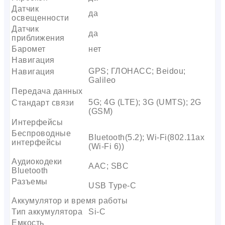
Датчик
да
освещенности
Датчик
да
приближения
Баромет
нет
Навигация
GPS; ГЛОНАСС; Beidou;
Навигация
Galileo
Передача данных
5G; 4G (LTE); 3G (UMTS); 2G
Стандарт связи
(GSM)
Интерфейсы
Беспроводные
Bluetooth(5.2); Wi-Fi(802.11ax
интерфейсы
(Wi-Fi 6))
Аудиокодеки
AAC; SBC
Bluetooth
Разъемы
USB Type-C
Аккумулятор и время работы
Тип аккумулятора
Si-C
Емкость