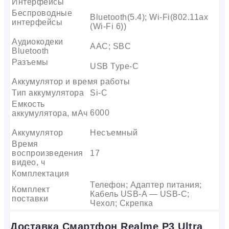
Интерфейсы
Беспроводные
Bluetooth(5.4); Wi-Fi(802.11ax
интерфейсы
(Wi-Fi 6))
Аудиокодеки
AAC; SBC
Bluetooth
Разъемы
USB Type-C
Аккумулятор и время работы
Тип аккумулятора
Si-C
Емкость
6000
аккумулятора, мАч
Аккумулятор
Несъемный
Время
воспроизведения
17
видео, ч
Комплектация
Телефон; Адаптер питания;
Комплект
Кабель USB-A — USB-C;
поставки
Чехол; Скрепка
Доставка Смартфон Realme P3 Ultra