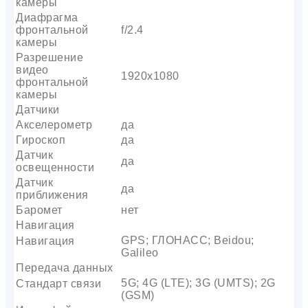
камеры
Диафрагма
фронтальной
f/2.4
камеры
Разрешение
видео
1920х1080
фронтальной
камеры
Датчики
Акселерометр
да
Гироскоп
да
Датчик
да
освещенности
Датчик
да
приближения
Баромет
нет
Навигация
GPS; ГЛОНАСС; Beidou;
Навигация
Galileo
Передача данных
5G; 4G (LTE); 3G (UMTS); 2G
Стандарт связи
(GSM)