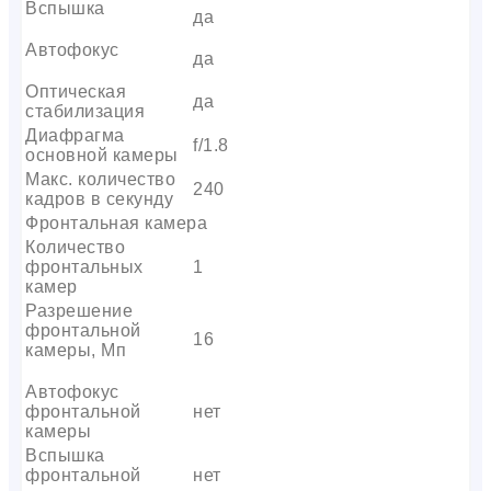
Вспышка
да
Автофокус
да
Оптическая
да
стабилизация
Диафрагма
f/1.8
основной камеры
Макс. количество
240
кадров в секунду
Фронтальная камера
Количество
фронтальных
1
камер
Разрешение
фронтальной
16
камеры, Мп
Автофокус
фронтальной
нет
камеры
Вспышка
фронтальной
нет