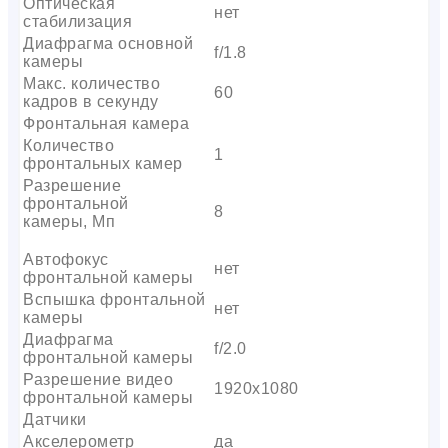
Оптическая
нет
стабилизация
Диафрагма основной
f/1.8
камеры
Макс. количество
60
кадров в секунду
Фронтальная камера
Количество
1
фронтальных камер
Разрешение
фронтальной
8
камеры, Мп
Автофокус
нет
фронтальной камеры
Вспышка фронтальной
нет
камеры
Диафрагма
f/2.0
фронтальной камеры
Разрешение видео
1920х1080
фронтальной камеры
Датчики
Акселерометр
да