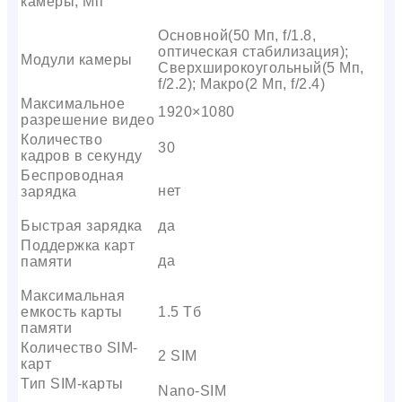
камеры, Мп
Основной(50 Мп, f/1.8,
оптическая стабилизация);
Модули камеры
Сверхширокоугольный(5 Мп,
f/2.2); Макро(2 Мп, f/2.4)
Максимальное
1920×1080
разрешение видео
Количество
30
кадров в секунду
Беспроводная
нет
зарядка
Быстрая зарядка
да
Поддержка карт
да
памяти
Максимальная
емкость карты
1.5 Тб
памяти
Количество SIM-
2 SIM
карт
Тип SIM-карты
Nano-SIM