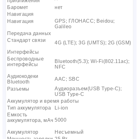
приближения
Баромет
нет
Навигация
GPS; ГЛОНАСС; Beidou;
Навигация
Galileo
Передача данных
Стандарт связи
4G (LTE); 3G (UMTS); 2G (GSM)
Интерфейсы
Беспроводные
Bluetooth(5.3); Wi-Fi(802.11ac);
интерфейсы
NFC
Аудиокодеки
AAC; SBC
Bluetooth
Аудиоразъем(USB Type-C);
Разъемы
USB Type-C
Аккумулятор и время работы
Тип аккумулятора
Li-ion
Емкость
5000
аккумулятора, мАч
Аккумулятор
Несъемный
Мощность зарядки
25 Вт