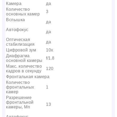
Камера
да
Количество
3
основных камер
Вспышка
да
Автофокус
да
Оптическая
да
стабилизация
Цифровой зум
10x
Диафрагма
f/1.8
основной камеры
Макс. количество
120
кадров в секунду
Фронтальная камера
Количество
фронтальных
1
камер
Разрешение
фронтальной
13
камеры, Мп
Автофокус