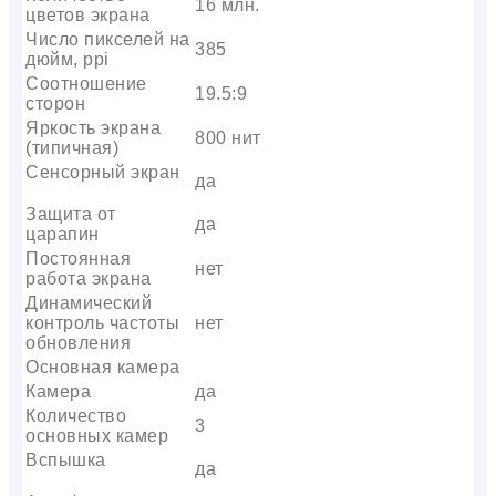
16 млн.
цветов экрана
Число пикселей на
385
дюйм, ppi
Соотношение
19.5:9
сторон
Яркость экрана
800 нит
(типичная)
Сенсорный экран
да
Защита от
да
царапин
Постоянная
нет
работа экрана
Динамический
контроль частоты
нет
обновления
Основная камера
Камера
да
Количество
3
основных камер
Вспышка
да