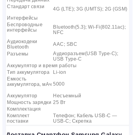
Стандарт связи
4G (LTE); 3G (UMTS); 2G (GSM)
Интерфейсы
Беспроводные
Bluetooth(5.3); Wi-Fi(802.11ac);
интерфейсы
NFC
Аудиокодеки
AAC; SBC
Bluetooth
Аудиоразъем(USB Type-C);
Разъемы
USB Type-C
Аккумулятор и время работы
Тип аккумулятора
Li-ion
Емкость
5000
аккумулятора, мАч
Аккумулятор
Несъемный
Мощность зарядки
25 Вт
Комплектация
Комплект
Телефон; Кабель USB-C —
поставки
USB-C; Скрепка
Доставка Смартфон Samsung Galaxy