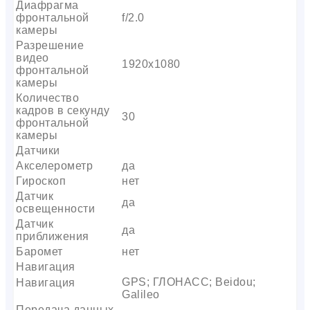
Диафрагма
фронтальной
f/2.0
камеры
Разрешение
видео
1920х1080
фронтальной
камеры
Количество
кадров в секунду
30
фронтальной
камеры
Датчики
Акселерометр
да
Гироскоп
нет
Датчик
да
освещенности
Датчик
да
приближения
Баромет
нет
Навигация
GPS; ГЛОНАСС; Beidou;
Навигация
Galileo
Передача данных