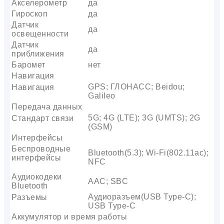
Акселерометр
да
Гироскоп
да
Датчик
да
освещенности
Датчик
да
приближения
Баромет
нет
Навигация
GPS; ГЛОНАСС; Beidou;
Навигация
Galileo
Передача данных
5G; 4G (LTE); 3G (UMTS); 2G
Стандарт связи
(GSM)
Интерфейсы
Беспроводные
Bluetooth(5.3); Wi-Fi(802.11ac);
интерфейсы
NFC
Аудиокодеки
AAC; SBC
Bluetooth
Аудиоразъем(USB Type-C);
Разъемы
USB Type-C
Аккумулятор и время работы