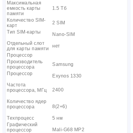
Максимальная
емкость карты
1.5 Тб
памяти
Количество SIM-
2 SIM
карт
Тип SIM-карты
Nano-SIM
Отдельный слот
нет
для карты памяти
Процессор
Производитель
Samsung
процессора
Процессор
Exynos 1330
Частота
2400
процессора, МГц
Количество ядер
8(2+6)
процессора
Техпроцесс
5 нм
Графический
Mali-G68 MP2
процессор