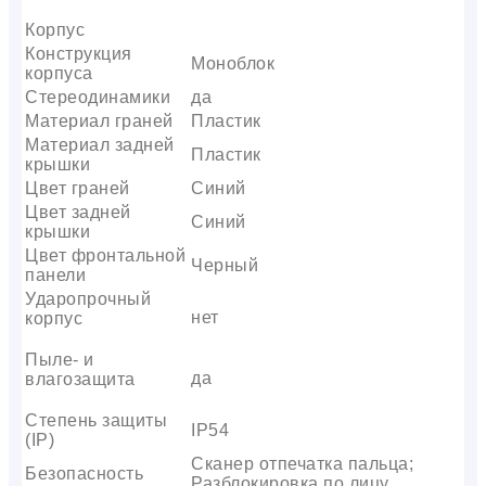
Корпус
Конструкция
Моноблок
корпуса
Стереодинамики
да
Материал граней
Пластик
Материал задней
Пластик
крышки
Цвет граней
Синий
Цвет задней
Синий
крышки
Цвет фронтальной
Черный
панели
Ударопрочный
нет
корпус
Пыле- и
да
влагозащита
Степень защиты
IP54
(IP)
Сканер отпечатка пальца;
Безопасность
Разблокировка по лицу