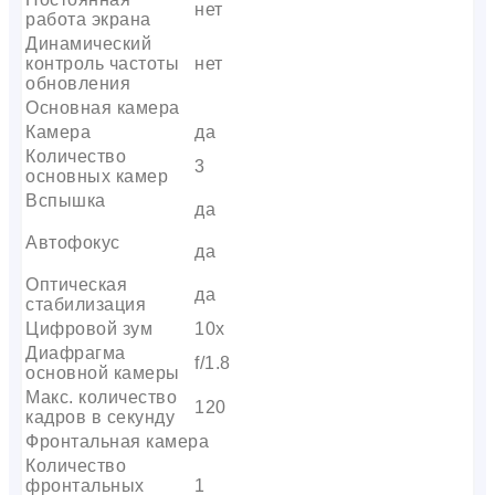
нет
работа экрана
Динамический
контроль частоты
нет
обновления
Основная камера
Камера
да
Количество
3
основных камер
Вспышка
да
Автофокус
да
Оптическая
да
стабилизация
Цифровой зум
10x
Диафрагма
f/1.8
основной камеры
Макс. количество
120
кадров в секунду
Фронтальная камера
Количество
фронтальных
1