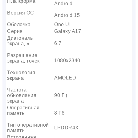
Платформа
Android
Версия ОС
Android 15
Оболочка
One UI
Серия
Galaxy A17
Диагональ
6.7
экрана, »
Разрешение
1080х2340
экрана, точек
Технология
AMOLED
экрана
Частота
обновления
90 Гц
экрана
Оперативная
8 Гб
память
Тип оперативной
LPDDR4X
памяти
Встроенная