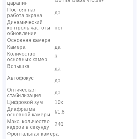
Gorilla Glass Victus+
царапин
Постоянная
да
работа экрана
Динамический
контроль частоты
нет
обновления
Основная камера
Камера
да
Количество
3
основных камер
Вспышка
да
Автофокус
да
Оптическая
да
стабилизация
Цифровой зум
10x
Диафрагма
f/1.8
основной камеры
Макс. количество
240
кадров в секунду
Фронтальная камера