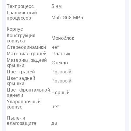
Техпроцесс
5 нм
Графический
Mali-G68 MP5
процессор
Корпус
Конструкция
Моноблок
корпуса
Стереодинамики
нет
Материал граней
Пластик
Материал задней
Стекло
крышки
Цвет граней
Розовый
Цвет задней
Розовый
крышки
Цвет фронтальной
Черный
панели
Ударопрочный
нет
корпус
Пыле- и
да
влагозащита