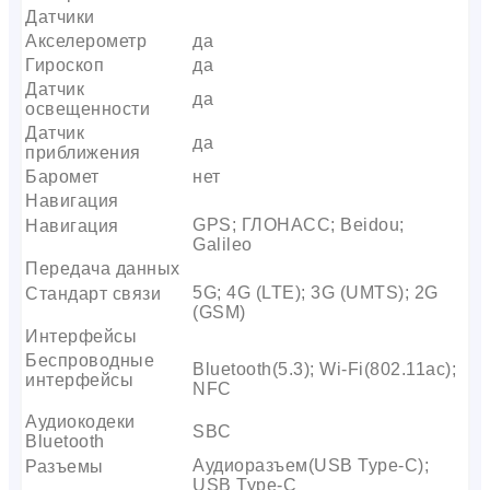
Датчики
Акселерометр
да
Гироскоп
да
Датчик
да
освещенности
Датчик
да
приближения
Баромет
нет
Навигация
GPS; ГЛОНАСС; Beidou;
Навигация
Galileo
Передача данных
5G; 4G (LTE); 3G (UMTS); 2G
Стандарт связи
(GSM)
Интерфейсы
Беспроводные
Bluetooth(5.3); Wi-Fi(802.11ac);
интерфейсы
NFC
Аудиокодеки
SBC
Bluetooth
Аудиоразъем(USB Type-C);
Разъемы
USB Type-C