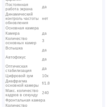
Постоянная
да
работа экрана
Динамический
контроль частоты
нет
обновления
Основная камера
Камера
да
Количество
3
основных камер
Вспышка
да
Автофокус
да
Оптическая
да
стабилизация
Цифровой зум
10x
Диафрагма
f/1.8
основной камеры
Макс. количество
240
кадров в секунду
Фронтальная камера
Количество