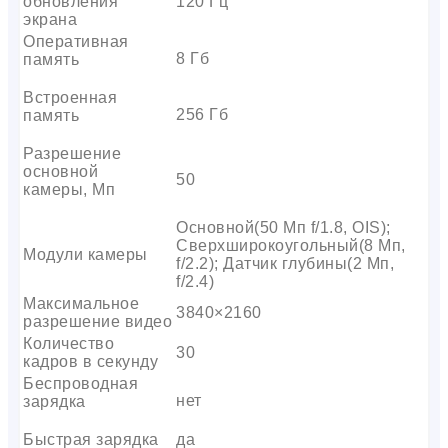
обновления
120 Гц
экрана
Оперативная
8 Гб
память
Встроенная
256 Гб
память
Разрешение
основной
50
камеры, Мп
Основной(50 Мп f/1.8, OIS);
Сверхширокоугольный(8 Мп,
Модули камеры
f/2.2); Датчик глубины(2 Мп,
f/2.4)
Максимальное
3840×2160
разрешение видео
Количество
30
кадров в секунду
Беспроводная
нет
зарядка
Быстрая зарядка
да