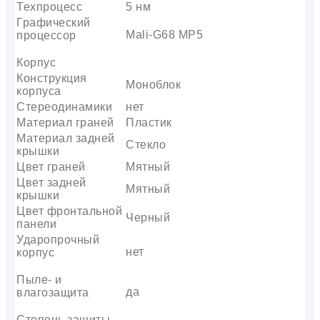
Техпроцесс
5 нм
Графический
Mali-G68 MP5
процессор
Корпус
Конструкция
Моноблок
корпуса
Стереодинамики
нет
Материал граней
Пластик
Материал задней
Стекло
крышки
Цвет граней
Мятный
Цвет задней
Мятный
крышки
Цвет фронтальной
Черный
панели
Ударопрочный
нет
корпус
Пыле- и
да
влагозащита
Степень защиты