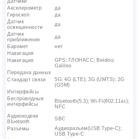
Датчики
Акселерометр
да
Гироскоп
да
Датчик
да
освещенности
Датчик
да
приближения
Баромет
нет
Навигация
GPS; ГЛОНАСС; Beidou;
Навигация
Galileo
Передача данных
5G; 4G (LTE); 3G (UMTS); 2G
Стандарт связи
(GSM)
Интерфейсы
Беспроводные
Bluetooth(5.3); Wi-Fi(802.11ac);
интерфейсы
NFC
Аудиокодеки
SBC
Bluetooth
Аудиоразъем(USB Type-C);
Разъемы
USB Type-C