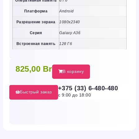
Оперативная память
6 Гб
Платформа
Android
Разрешение экрана
1080х2340
Серия
Galaxy A36
Встроенная память
128 Гб
825,00
Br
В корзину
+375 (33) 6-480-480
Быстрый заказ
с 9:00 до 18:00