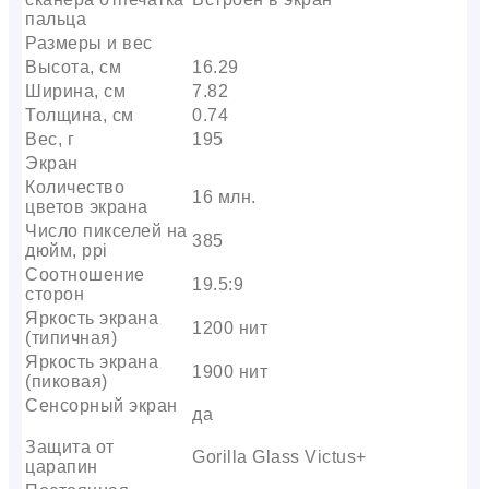
пальца
Размеры и вес
Высота, см
16.29
Ширина, см
7.82
Толщина, см
0.74
Вес, г
195
Экран
Количество
16 млн.
цветов экрана
Число пикселей на
385
дюйм, ppi
Соотношение
19.5:9
сторон
Яркость экрана
1200 нит
(типичная)
Яркость экрана
1900 нит
(пиковая)
Сенсорный экран
да
Защита от
Gorilla Glass Victus+
царапин