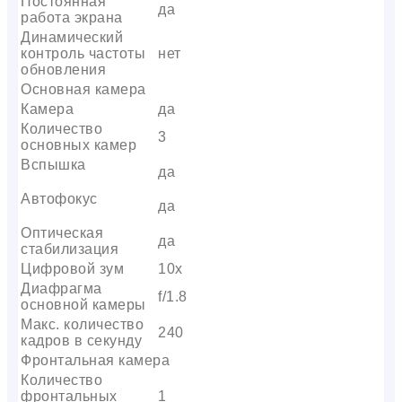
Постоянная
да
работа экрана
Динамический
контроль частоты
нет
обновления
Основная камера
Камера
да
Количество
3
основных камер
Вспышка
да
Автофокус
да
Оптическая
да
стабилизация
Цифровой зум
10x
Диафрагма
f/1.8
основной камеры
Макс. количество
240
кадров в секунду
Фронтальная камера
Количество
фронтальных
1