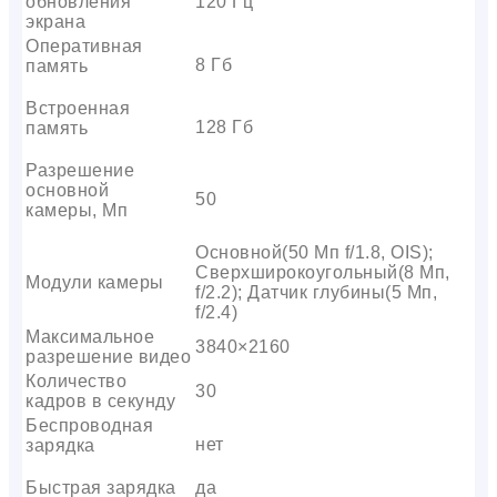
обновления
120 Гц
экрана
Оперативная
8 Гб
память
Встроенная
128 Гб
память
Разрешение
основной
50
камеры, Мп
Основной(50 Мп f/1.8, OIS);
Сверхширокоугольный(8 Мп,
Модули камеры
f/2.2); Датчик глубины(5 Мп,
f/2.4)
Максимальное
3840×2160
разрешение видео
Количество
30
кадров в секунду
Беспроводная
нет
зарядка
Быстрая зарядка
да