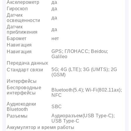
Акселерометр
да
Гироскоп
да
Датчик
да
освещенности
Датчик
да
приближения
Баромет
нет
Навигация
GPS; ГЛОНАСС; Beidou;
Навигация
Galileo
Передача данных
5G; 4G (LTE); 3G (UMTS); 2G
Стандарт связи
(GSM)
Интерфейсы
Беспроводные
Bluetooth(5.4); Wi-Fi(802.11ax);
интерфейсы
NFC
Аудиокодеки
SBC
Bluetooth
Аудиоразъем(USB Type-C);
Разъемы
USB Type-C
Аккумулятор и время работы