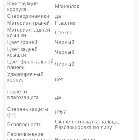
Конструкция
Моноблок
корпуса
Стереодинамики
да
Материал граней
Пластик
Материал задней
Стекло
крышки
Цвет граней
Черный
Цвет задней
Черный
крышки
Цвет фронтальной
Черный
панели
Ударопрочный
нет
корпус
Пыле- и
да
влагозащита
Степень защиты
IP67
(IP)
Сканер отпечатка пальца;
Безопасность
Разблокировка по лицу
Расположение
сканера отпечатка
Встроен в экран