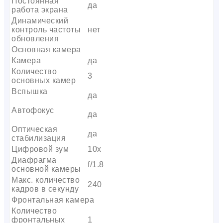
Постоянная
да
работа экрана
Динамический
контроль частоты
нет
обновления
Основная камера
Камера
да
Количество
3
основных камер
Вспышка
да
Автофокус
да
Оптическая
да
стабилизация
Цифровой зум
10x
Диафрагма
f/1.8
основной камеры
Макс. количество
240
кадров в секунду
Фронтальная камера
Количество
фронтальных
1