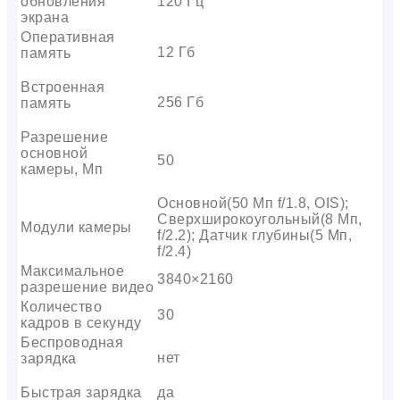
обновления
120 Гц
экрана
Оперативная
12 Гб
память
Встроенная
256 Гб
память
Разрешение
основной
50
камеры, Мп
Основной(50 Мп f/1.8, OIS);
Сверхширокоугольный(8 Мп,
Модули камеры
f/2.2); Датчик глубины(5 Мп,
f/2.4)
Максимальное
3840×2160
разрешение видео
Количество
30
кадров в секунду
Беспроводная
нет
зарядка
Быстрая зарядка
да