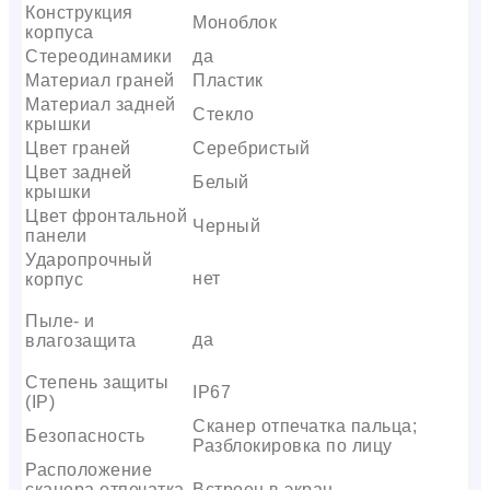
Конструкция
Моноблок
корпуса
Стереодинамики
да
Материал граней
Пластик
Материал задней
Стекло
крышки
Цвет граней
Серебристый
Цвет задней
Белый
крышки
Цвет фронтальной
Черный
панели
Ударопрочный
нет
корпус
Пыле- и
да
влагозащита
Степень защиты
IP67
(IP)
Сканер отпечатка пальца;
Безопасность
Разблокировка по лицу
Расположение
сканера отпечатка
Встроен в экран