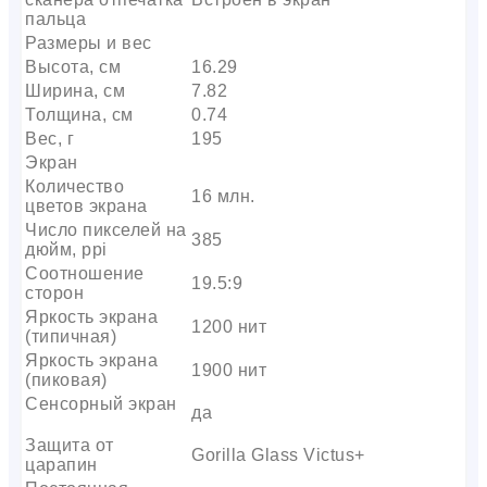
пальца
Размеры и вес
Высота, см
16.29
Ширина, см
7.82
Толщина, см
0.74
Вес, г
195
Экран
Количество
16 млн.
цветов экрана
Число пикселей на
385
дюйм, ppi
Соотношение
19.5:9
сторон
Яркость экрана
1200 нит
(типичная)
Яркость экрана
1900 нит
(пиковая)
Сенсорный экран
да
Защита от
Gorilla Glass Victus+
царапин