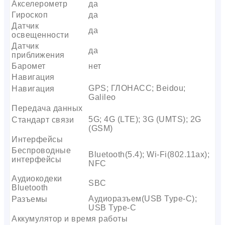
Акселерометр
да
Гироскоп
да
Датчик
да
освещенности
Датчик
да
приближения
Баромет
нет
Навигация
GPS; ГЛОНАСС; Beidou;
Навигация
Galileo
Передача данных
5G; 4G (LTE); 3G (UMTS); 2G
Стандарт связи
(GSM)
Интерфейсы
Беспроводные
Bluetooth(5.4); Wi-Fi(802.11ax);
интерфейсы
NFC
Аудиокодеки
SBC
Bluetooth
Аудиоразъем(USB Type-C);
Разъемы
USB Type-C
Аккумулятор и время работы