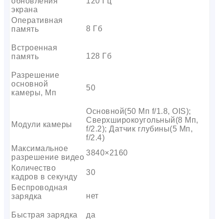
обновления
120 Гц
экрана
Оперативная
8 Гб
память
Встроенная
128 Гб
память
Разрешение
основной
50
камеры, Мп
Основной(50 Мп f/1.8, OIS);
Сверхширокоугольный(8 Мп,
Модули камеры
f/2.2); Датчик глубины(5 Мп,
f/2.4)
Максимальное
3840×2160
разрешение видео
Количество
30
кадров в секунду
Беспроводная
нет
зарядка
Быстрая зарядка
да