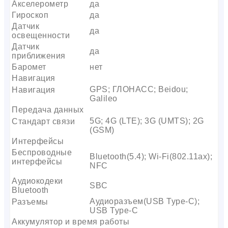
Акселерометр
да
Гироскоп
да
Датчик
да
освещенности
Датчик
да
приближения
Баромет
нет
Навигация
GPS; ГЛОНАСС; Beidou;
Навигация
Galileo
Передача данных
5G; 4G (LTE); 3G (UMTS); 2G
Стандарт связи
(GSM)
Интерфейсы
Беспроводные
Bluetooth(5.4); Wi-Fi(802.11ax);
интерфейсы
NFC
Аудиокодеки
SBC
Bluetooth
Аудиоразъем(USB Type-C);
Разъемы
USB Type-C
Аккумулятор и время работы