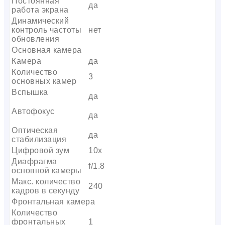
Постоянная
да
работа экрана
Динамический
контроль частоты
нет
обновления
Основная камера
Камера
да
Количество
3
основных камер
Вспышка
да
Автофокус
да
Оптическая
да
стабилизация
Цифровой зум
10x
Диафрагма
f/1.8
основной камеры
Макс. количество
240
кадров в секунду
Фронтальная камера
Количество
фронтальных
1