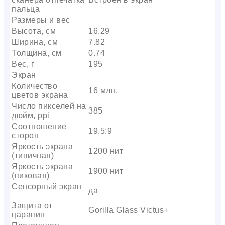
пальца
Размеры и вес
Высота, см
16.29
Ширина, см
7.82
Толщина, см
0.74
Вес, г
195
Экран
Количество
16 млн.
цветов экрана
Число пикселей на
385
дюйм, ppi
Соотношение
19.5:9
сторон
Яркость экрана
1200 нит
(типичная)
Яркость экрана
1900 нит
(пиковая)
Сенсорный экран
да
Защита от
Gorilla Glass Victus+
царапин