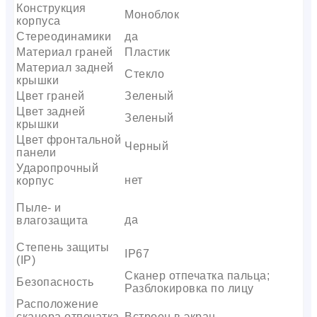
Конструкция
Моноблок
корпуса
Стереодинамики
да
Материал граней
Пластик
Материал задней
Стекло
крышки
Цвет граней
Зеленый
Цвет задней
Зеленый
крышки
Цвет фронтальной
Черный
панели
Ударопрочный
нет
корпус
Пыле- и
да
влагозащита
Степень защиты
IP67
(IP)
Сканер отпечатка пальца;
Безопасность
Разблокировка по лицу
Расположение
сканера отпечатка
Встроен в экран