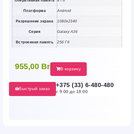
Оперативная память
8 Гб
Платформа
Android
Разрешение экрана
1080х2340
Серия
Galaxy A36
Встроенная память
256 Гб
955,00
Br
В корзину
+375 (33) 6-480-480
Быстрый заказ
с 9:00 до 18:00