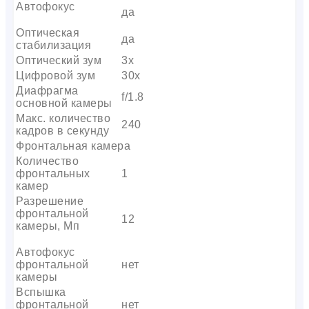
Автофокус
да
Оптическая
да
стабилизация
Оптический зум
3х
Цифровой зум
30x
Диафрагма
f/1.8
основной камеры
Макс. количество
240
кадров в секунду
Фронтальная камера
Количество
фронтальных
1
камер
Разрешение
фронтальной
12
камеры, Мп
Автофокус
фронтальной
нет
камеры
Вспышка
фронтальной
нет