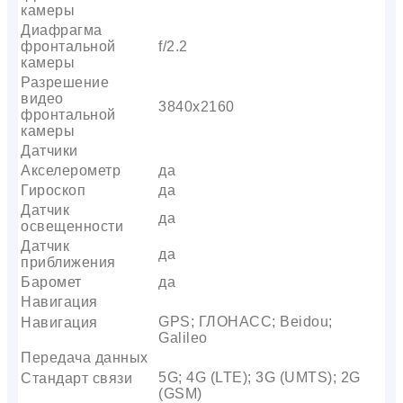
камеры
Диафрагма
фронтальной
f/2.2
камеры
Разрешение
видео
3840х2160
фронтальной
камеры
Датчики
Акселерометр
да
Гироскоп
да
Датчик
да
освещенности
Датчик
да
приближения
Баромет
да
Навигация
GPS; ГЛОНАСС; Beidou;
Навигация
Galileo
Передача данных
5G; 4G (LTE); 3G (UMTS); 2G
Стандарт связи
(GSM)