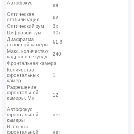
Автофокус
да
Оптическая
да
стабилизация
Оптический зум
3х
Цифровой зум
30x
Диафрагма
f/1.8
основной камеры
Макс. количество
240
кадров в секунду
Фронтальная камера
Количество
фронтальных
1
камер
Разрешение
фронтальной
12
камеры, Мп
Автофокус
фронтальной
нет
камеры
Вспышка
фронтальной
нет