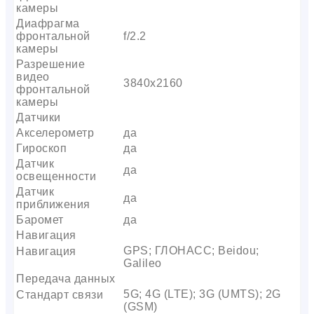
камеры
Диафрагма
фронтальной
f/2.2
камеры
Разрешение
видео
3840х2160
фронтальной
камеры
Датчики
Акселерометр
да
Гироскоп
да
Датчик
да
освещенности
Датчик
да
приближения
Баромет
да
Навигация
GPS; ГЛОНАСС; Beidou;
Навигация
Galileo
Передача данных
5G; 4G (LTE); 3G (UMTS); 2G
Стандарт связи
(GSM)