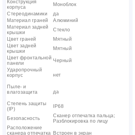
Конструкция
Моноблок
корпуса
Стереодинамики
да
Материал граней
Алюминий
Материал задней
Стекло
крышки
Цвет граней
Мятный
Цвет задней
Мятный
крышки
Цвет фронтальной
Черный
панели
Ударопрочный
нет
корпус
Пыле- и
да
влагозащита
Степень защиты
IP68
(IP)
Сканер отпечатка пальца;
Безопасность
Разблокировка по лицу
Расположение
сканера отпечатка
Встроен в экран