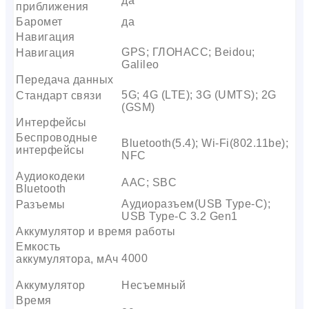
да
приближения
Баромет
да
Навигация
GPS; ГЛОНАСС; Beidou;
Навигация
Galileo
Передача данных
5G; 4G (LTE); 3G (UMTS); 2G
Стандарт связи
(GSM)
Интерфейсы
Беспроводные
Bluetooth(5.4); Wi-Fi(802.11be);
интерфейсы
NFC
Аудиокодеки
AAC; SBC
Bluetooth
Аудиоразъем(USB Type-C);
Разъемы
USB Type-C 3.2 Gen1
Аккумулятор и время работы
Емкость
4000
аккумулятора, мАч
Аккумулятор
Несъемный
Время