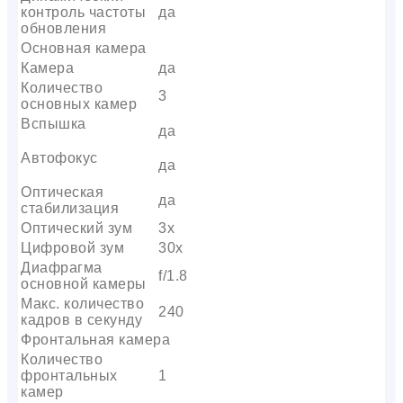
контроль частоты
да
обновления
Основная камера
Камера
да
Количество
3
основных камер
Вспышка
да
Автофокус
да
Оптическая
да
стабилизация
Оптический зум
3х
Цифровой зум
30x
Диафрагма
f/1.8
основной камеры
Макс. количество
240
кадров в секунду
Фронтальная камера
Количество
фронтальных
1
камер