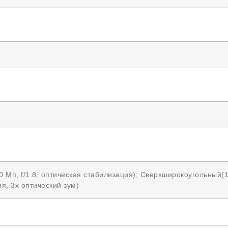
 Мп, f/1.8, оптическая стабилизация); Сверхширокоугольный(12
я, 3x оптический зум)