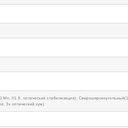
 Мп, f/1.8, оптическая стабилизация); Сверхширокоугольный(12
я, 3x оптический зум)