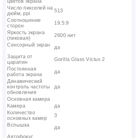
цветов экрана
Число пикселей на
513
дюйм, ppi
Соотношение
19.5:9
сторон
Яркость экрана
2600 нит
(пиковая)
Сенсорный экран
да
Защита от
Gorilla Glass Victus 2
царапин
Постоянная
да
работа экрана
Динамический
контроль частоты
да
обновления
Основная камера
Камера
да
Количество
3
основных камер
Вспышка
да
Автофокус