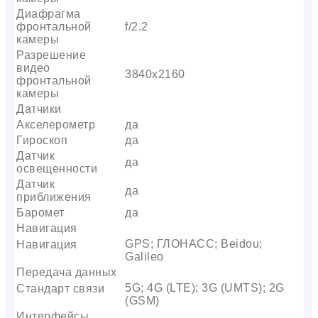
Диафрагма
фронтальной
f/2.2
камеры
Разрешение
видео
3840х2160
фронтальной
камеры
Датчики
Акселерометр
да
Гироскоп
да
Датчик
да
освещенности
Датчик
да
приближения
Баромет
да
Навигация
GPS; ГЛОНАСС; Beidou;
Навигация
Galileo
Передача данных
5G; 4G (LTE); 3G (UMTS); 2G
Стандарт связи
(GSM)
Интерфейсы