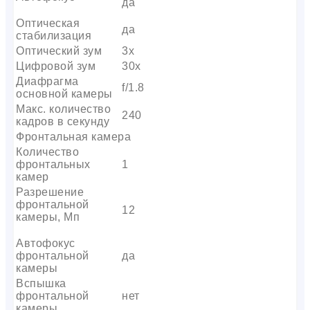
да
Оптическая
да
стабилизация
Оптический зум
3х
Цифровой зум
30x
Диафрагма
f/1.8
основной камеры
Макс. количество
240
кадров в секунду
Фронтальная камера
Количество
фронтальных
1
камер
Разрешение
фронтальной
12
камеры, Мп
Автофокус
фронтальной
да
камеры
Вспышка
фронтальной
нет
камеры