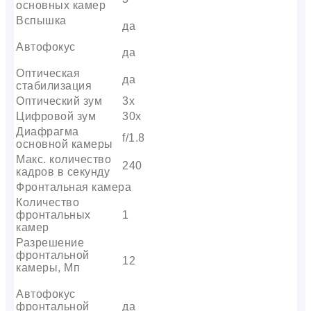
основных камер
Вспышка
да
Автофокус
да
Оптическая
да
стабилизация
Оптический зум
3х
Цифровой зум
30x
Диафрагма
f/1.8
основной камеры
Макс. количество
240
кадров в секунду
Фронтальная камера
Количество
фронтальных
1
камер
Разрешение
фронтальной
12
камеры, Мп
Автофокус
фронтальной
да