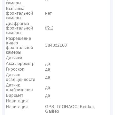
камеры
Вспышка
фронтальной
нет
камеры
Диафрагма
фронтальной
f/2.2
камеры
Разрешение
видео
3840х2160
фронтальной
камеры
Датчики
Акселерометр
да
Гироскоп
да
Датчик
да
освещенности
Датчик
да
приближения
Баромет
да
Навигация
GPS; ГЛОНАСС; Beidou;
Навигация
Galileo