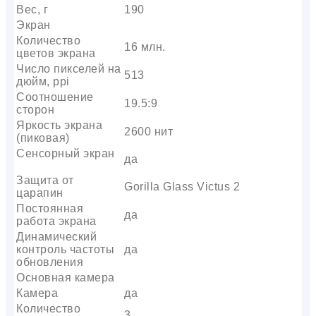
Вес, г
190
Экран
Количество
16 млн.
цветов экрана
Число пикселей на
513
дюйм, ppi
Соотношение
19.5:9
сторон
Яркость экрана
2600 нит
(пиковая)
Сенсорный экран
да
Защита от
Gorilla Glass Victus 2
царапин
Постоянная
да
работа экрана
Динамический
контроль частоты
да
обновления
Основная камера
Камера
да
Количество
3