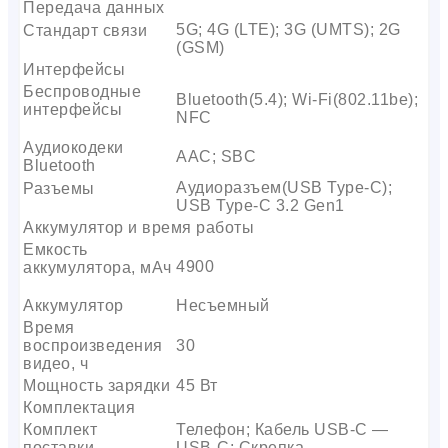
Передача данных
5G; 4G (LTE); 3G (UMTS); 2G
Стандарт связи
(GSM)
Интерфейсы
Беспроводные
Bluetooth(5.4); Wi-Fi(802.11be);
интерфейсы
NFC
Аудиокодеки
AAC; SBC
Bluetooth
Аудиоразъем(USB Type-C);
Разъемы
USB Type-C 3.2 Gen1
Аккумулятор и время работы
Емкость
4900
аккумулятора, мАч
Аккумулятор
Несъемный
Время
воспроизведения
30
видео, ч
Мощность зарядки
45 Вт
Комплектация
Комплект
Телефон; Кабель USB-C —
поставки
USB-C; Скрепка