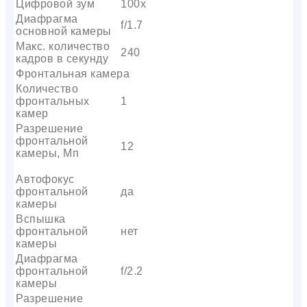
Цифровой зум
100x
Диафрагма
f/1.7
основной камеры
Макс. количество
240
кадров в секунду
Фронтальная камера
Количество
фронтальных
1
камер
Разрешение
фронтальной
12
камеры, Мп
Автофокус
фронтальной
да
камеры
Вспышка
фронтальной
нет
камеры
Диафрагма
фронтальной
f/2.2
камеры
Разрешение