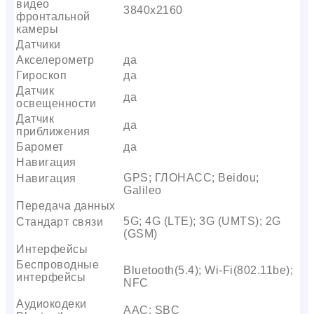
видео
3840х2160
фронтальной
камеры
Датчики
Акселерометр
да
Гироскоп
да
Датчик
да
освещенности
Датчик
да
приближения
Баромет
да
Навигация
GPS; ГЛОНАСС; Beidou;
Навигация
Galileo
Передача данных
5G; 4G (LTE); 3G (UMTS); 2G
Стандарт связи
(GSM)
Интерфейсы
Беспроводные
Bluetooth(5.4); Wi-Fi(802.11be);
интерфейсы
NFC
Аудиокодеки
AAC; SBC