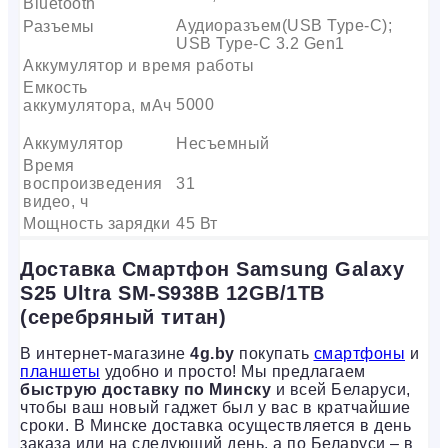
Bluetooth
Аудиоразъем(USB Type-C);
Разъемы
USB Type-C 3.2 Gen1
Аккумулятор и время работы
Емкость
5000
аккумулятора, мАч
Аккумулятор
Несъемный
Время
воспроизведения
31
видео, ч
Мощность зарядки
45 Вт
Доставка Смартфон Samsung Galaxy
S25 Ultra SM-S938B 12GB/1TB
(серебряный титан)
В интернет-магазине
4g.by
покупать
смартфоны
и
планшеты
удобно и просто! Мы предлагаем
быструю доставку по Минску
и всей Беларуси,
чтобы ваш новый гаджет был у вас в кратчайшие
сроки. В Минске доставка осуществляется в день
заказа или на следующий день, а по Беларуси – в