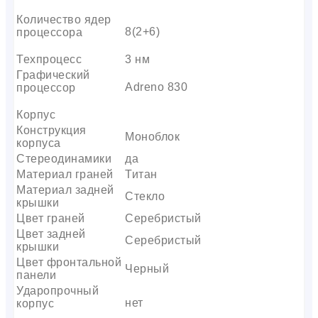
Количество ядер
8(2+6)
процессора
Техпроцесс
3 нм
Графический
Adreno 830
процессор
Корпус
Конструкция
Моноблок
корпуса
Стереодинамики
да
Материал граней
Титан
Материал задней
Стекло
крышки
Цвет граней
Серебристый
Цвет задней
Серебристый
крышки
Цвет фронтальной
Черный
панели
Ударопрочный
нет
корпус