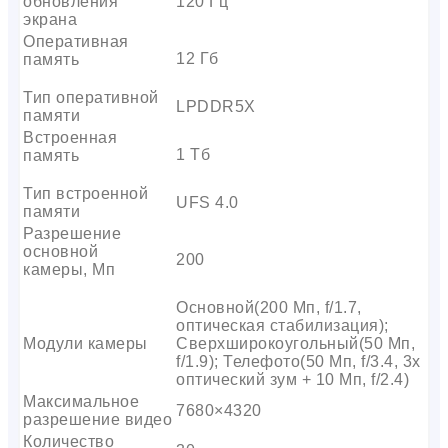
обновления
120 Гц
экрана
Оперативная
12 Гб
память
Тип оперативной
LPDDR5X
памяти
Встроенная
1 Тб
память
Тип встроенной
UFS 4.0
памяти
Разрешение
основной
200
камеры, Мп
Основной(200 Мп, f/1.7,
оптическая стабилизация);
Модули камеры
Сверхширокоугольный(50 Мп,
f/1.9); Телефото(50 Мп, f/3.4, 3x
оптический зум + 10 Мп, f/2.4)
Максимальное
7680×4320
разрешение видео
Количество