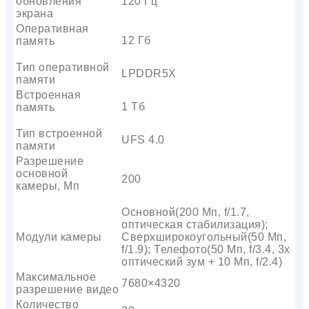
обновления
120 Гц
экрана
Оперативная
12 Гб
память
Тип оперативной
LPDDR5X
памяти
Встроенная
1 Тб
память
Тип встроенной
UFS 4.0
памяти
Разрешение
основной
200
камеры, Мп
Основной(200 Мп, f/1.7,
оптическая стабилизация);
Модули камеры
Сверхширокоугольный(50 Мп,
f/1.9); Телефото(50 Мп, f/3.4, 3x
оптический зум + 10 Мп, f/2.4)
Максимальное
7680×4320
разрешение видео
Количество