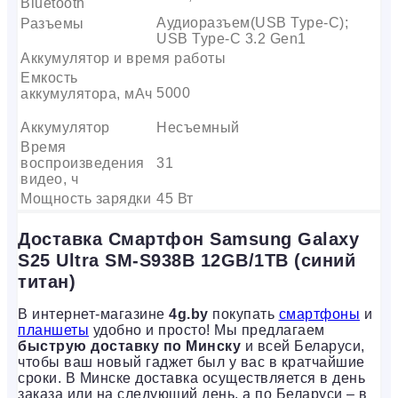
Bluetooth
Аудиоразъем(USB Type-C);
Разъемы
USB Type-C 3.2 Gen1
Аккумулятор и время работы
Емкость
5000
аккумулятора, мАч
Аккумулятор
Несъемный
Время
воспроизведения
31
видео, ч
Мощность зарядки
45 Вт
Доставка Смартфон Samsung Galaxy
S25 Ultra SM-S938B 12GB/1TB (синий
титан)
В интернет-магазине
4g.by
покупать
смартфоны
и
планшеты
удобно и просто! Мы предлагаем
быструю доставку по Минску
и всей Беларуси,
чтобы ваш новый гаджет был у вас в кратчайшие
сроки. В Минске доставка осуществляется в день
заказа или на следующий день, а по Беларуси – в