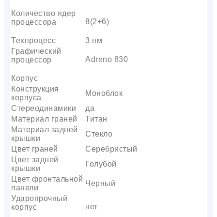
Количество ядер
8(2+6)
процессора
Техпроцесс
3 нм
Графический
Adreno 830
процессор
Корпус
Конструкция
Моноблок
корпуса
Стереодинамики
да
Материал граней
Титан
Материал задней
Стекло
крышки
Цвет граней
Серебристый
Цвет задней
Голубой
крышки
Цвет фронтальной
Черный
панели
Ударопрочный
нет
корпус