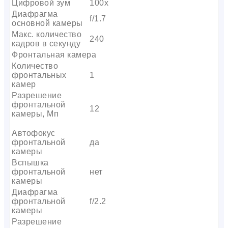
Цифровой зум
100x
Диафрагма
f/1.7
основной камеры
Макс. количество
240
кадров в секунду
Фронтальная камера
Количество
фронтальных
1
камер
Разрешение
фронтальной
12
камеры, Мп
Автофокус
фронтальной
да
камеры
Вспышка
фронтальной
нет
камеры
Диафрагма
фронтальной
f/2.2
камеры
Разрешение