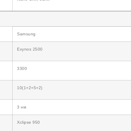
Samsung
Exynos 2500
3300
10(1+2+5+2)
3 нм
Xclipse 950