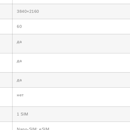
3840×2160
60
да
да
да
нет
1 SIM
Nano-SIM; eSIM