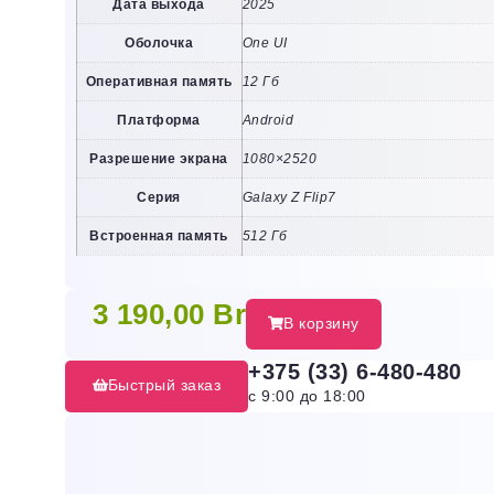
Дата выхода
2025
Оболочка
One UI
Оперативная память
12 Гб
Платформа
Android
Разрешение экрана
1080×2520
Серия
Galaxy Z Flip7
Встроенная память
512 Гб
3 190,00
Br
В корзину
+375 (33) 6-480-480
Быстрый заказ
с 9:00 до 18:00