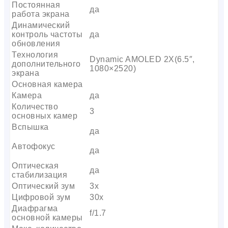
Постоянная
да
работа экрана
Динамический
контроль частоты
да
обновления
Технология
Dynamic AMOLED 2X(6.5″,
дополнительного
1080×2520)
экрана
Основная камера
Камера
да
Количество
3
основных камер
Вспышка
да
Автофокус
да
Оптическая
да
стабилизация
Оптический зум
3х
Цифровой зум
30x
Диафрагма
f/1.7
основной камеры