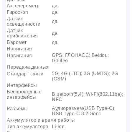
Акселерометр
да
Гироскоп
да
Датчик
да
освещенности
Датчик
да
приближения
Баромет
да
Навигация
GPS; ГЛОНАСС; Beidou;
Навигация
Galileo
Передача данных
5G; 4G (LTE); 3G (UMTS); 2G
Стандарт связи
(GSM)
Интерфейсы
Беспроводные
Bluetooth(5.4); Wi-Fi(802.11be);
интерфейсы
NFC
Аудиоразъем(USB Type-C);
Разъемы
USB Type-C 3.2 Gen1
Аккумулятор и время работы
Тип аккумулятора
Li-ion