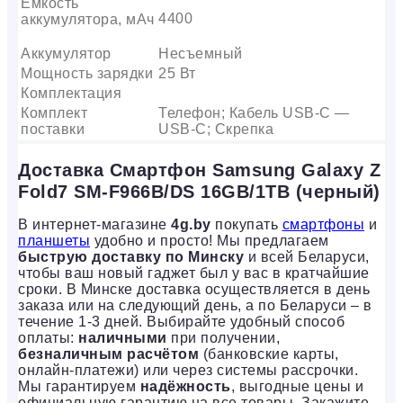
Емкость
4400
аккумулятора, мАч
Аккумулятор
Несъемный
Мощность зарядки
25 Вт
Комплектация
Комплект
Телефон; Кабель USB-C —
поставки
USB-C; Скрепка
Доставка Смартфон Samsung Galaxy Z
Fold7 SM-F966B/DS 16GB/1TB (черный)
В интернет-магазине
4g.by
покупать
смартфоны
и
планшеты
удобно и просто! Мы предлагаем
быструю доставку по Минску
и всей Беларуси,
чтобы ваш новый гаджет был у вас в кратчайшие
сроки. В Минске доставка осуществляется в день
заказа или на следующий день, а по Беларуси – в
течение 1-3 дней. Выбирайте удобный способ
оплаты:
наличными
при получении,
безналичным расчётом
(банковские карты,
онлайн-платежи) или через системы рассрочки.
Мы гарантируем
надёжность
, выгодные цены и
официальную гарантию на все товары. Закажите