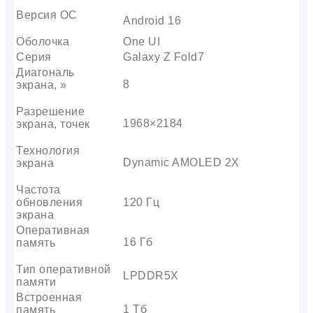
Версия ОС
Android 16
Оболочка
One UI
Серия
Galaxy Z Fold7
Диагональ
8
экрана, »
Разрешение
1968×2184
экрана, точек
Технология
Dynamic AMOLED 2X
экрана
Частота
обновления
120 Гц
экрана
Оперативная
16 Гб
память
Тип оперативной
LPDDR5X
памяти
Встроенная
1 Тб
память