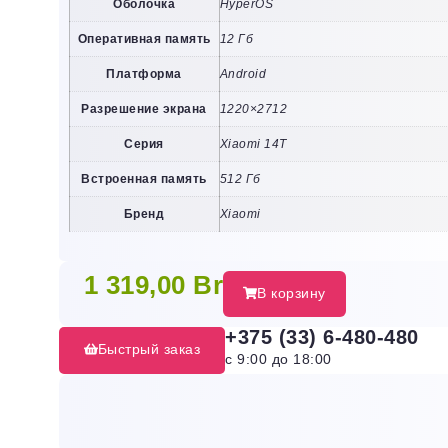
Оболочка
HyperOS
Оперативная память
12 Гб
Платформа
Android
Разрешение экрана
1220×2712
Серия
Xiaomi 14T
Встроенная память
512 Гб
Бренд
Xiaomi
1 319,00
Br
В корзину
+375 (33) 6-480-480
Быстрый заказ
с 9:00 до 18:00