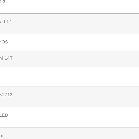
oid
oid 14
rOS
mi 14T
×2712
LED
Гц