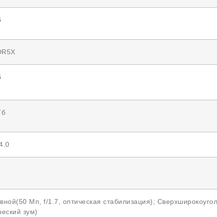
б
DR5X
б
Гб
4.0
вной(50 Мп, f/1.7, оптическая стабилизация); Сверхширокоуголь
ческий зум)