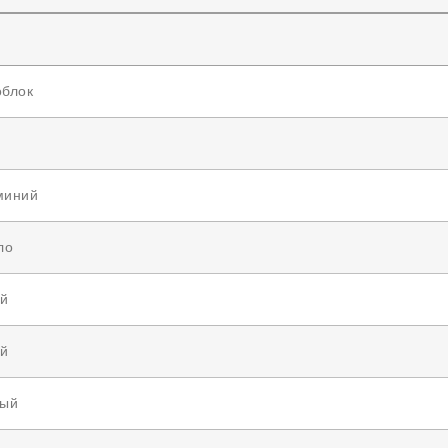
блок
миний
ло
й
й
ый