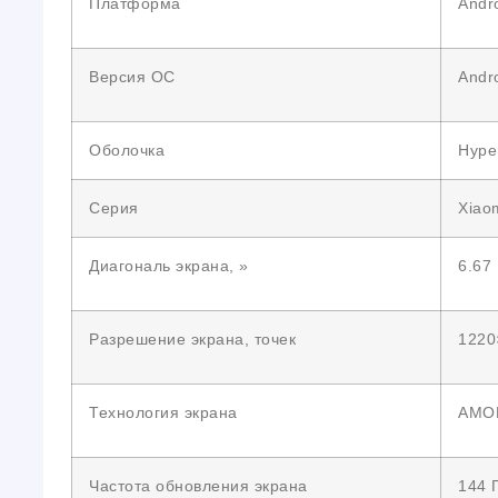
Платформа
Andr
Версия ОС
Andr
Оболочка
Hype
Серия
Xiao
Диагональ экрана, »
6.67
Разрешение экрана, точек
1220
Технология экрана
AMO
Частота обновления экрана
144 