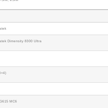
atek
tek Dimensity 8300 Ultra
3+4)
-G615 MC6