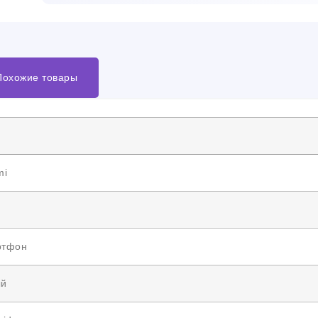
Похожие товары
mi
ртфон
ый