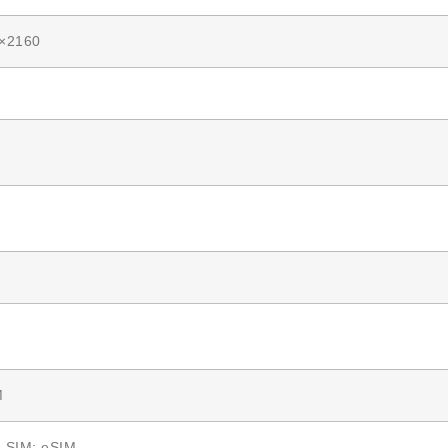
×2160
M
-SIM; eSIM