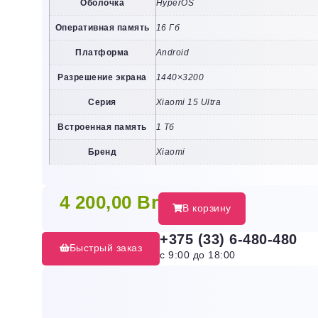
Оболочка
HyperOS
Оперативная память
16 Гб
Платформа
Android
Разрешение экрана
1440×3200
Серия
Xiaomi 15 Ultra
Встроенная память
1 Тб
Бренд
Xiaomi
4 200,00
Br
В корзину
+375 (33) 6-480-480
Быстрый заказ
с 9:00 до 18:00