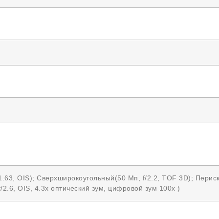
1.63, OIS); Сверхширокоугольный(50 Мп, f/2.2, TOF 3D); Периск
/2.6, OIS, 4.3x оптический зум, цифровой зум 100х )