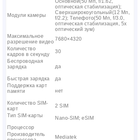
Основной(50 Мп, f/1.62,
оптическая стабилизация);
Сверхширокоугольный(12 Мп,
Модули камеры
f/2.2); Телефото(50 Мп, f/3.0,
оптическая стабилизация, 5x
оптический зум)
Максимальное
7680×4320
разрешение видео
Количество
30
кадров в секунду
Беспроводная
да
зарядка
Быстрая зарядка
да
Поддержка карт
нет
памяти
Количество SIM-
2 SIM
карт
Тип SIM-карты
Nano-SIM; eSIM
Процессор
Производитель
Mediatek
процессора