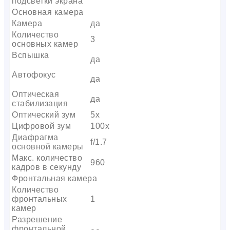
подсветки экрана
Основная камера
Камера
да
Количество
3
основных камер
Вспышка
да
Автофокус
да
Оптическая
да
стабилизация
Оптический зум
5x
Цифровой зум
100x
Диафрагма
f/1.7
основной камеры
Макс. количество
960
кадров в секунду
Фронтальная камера
Количество
фронтальных
1
камер
Разрешение
фронтальной