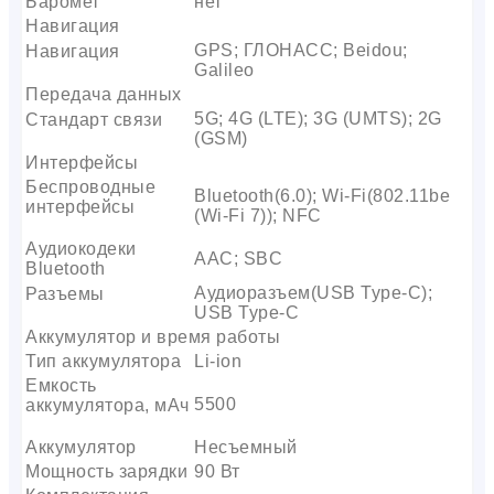
Баромет
нет
Навигация
GPS; ГЛОНАСС; Beidou;
Навигация
Galileo
Передача данных
5G; 4G (LTE); 3G (UMTS); 2G
Стандарт связи
(GSM)
Интерфейсы
Беспроводные
Bluetooth(6.0); Wi-Fi(802.11be
интерфейсы
(Wi-Fi 7)); NFC
Аудиокодеки
AAC; SBC
Bluetooth
Аудиоразъем(USB Type-C);
Разъемы
USB Type-C
Аккумулятор и время работы
Тип аккумулятора
Li-ion
Емкость
5500
аккумулятора, мАч
Аккумулятор
Несъемный
Мощность зарядки
90 Вт