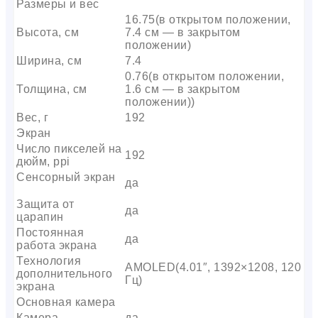
Размеры и вес
16.75(в открытом положении,
Высота, см
7.4 см — в закрытом
положении)
Ширина, см
7.4
0.76(в открытом положении,
Толщина, см
1.6 см — в закрытом
положении))
Вес, г
192
Экран
Число пикселей на
192
дюйм, ppi
Сенсорный экран
да
Защита от
да
царапин
Постоянная
да
работа экрана
Технология
AMOLED(4.01″, 1392×1208, 120
дополнительного
Гц)
экрана
Основная камера
Камера
да