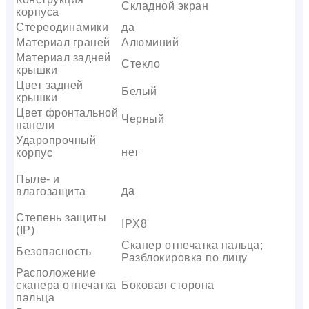
Складной экран
корпуса
Стереодинамики
да
Материал граней
Алюминий
Материал задней
Стекло
крышки
Цвет задней
Белый
крышки
Цвет фронтальной
Черный
панели
Ударопрочный
нет
корпус
Пыле- и
да
влагозащита
Степень защиты
IPX8
(IP)
Сканер отпечатка пальца;
Безопасность
Разблокировка по лицу
Расположение
сканера отпечатка
Боковая сторона
пальца