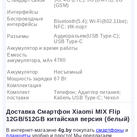
Стандарт связи
(GSM)
Интерфейсы
Беспроводные
Bluetooth(5.4); Wi-Fi(802.11be);
интерфейсы
NFC; ИК-порт
Аудиоразъем(USB Type-C);
Разъемы
USB Type-C
Аккумулятор и время работы
Емкость
4780
аккумулятора, мАч
Аккумулятор
Несъемный
Мощность зарядки
67 Вт
Комплектация
Комплект
Телефон; Адаптер питания;
поставки
Кабель USB Type-C; Чехол
Доставка Смартфон Xiaomi MIX Flip
12GB/512GB китайская версия (белый)
В интернет-магазине
4g.by
покупать
смартфоны
и
планшеты
удобно и просто! Мы предлагаем