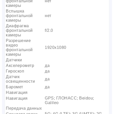
фронтальной
нет
камеры
Вспышка
фронтальной
нет
камеры
Диафрагма
фронтальной
f/2.0
камеры
Разрешение
видео
1920х1080
фронтальной
камеры
Датчики
Акселерометр
да
Гироскоп
да
Датчик
да
освещенности
Баромет
да
Навигация
GPS; ГЛОНАСС; Beidou;
Навигация
Galileo
Передача данных
5G; 4G (LTE); 3G (UMTS); 2G