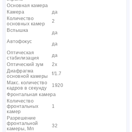
Основная камера
Камера
да
Количество
2
основных камер
Вспышка
да
Автофокус
да
Оптическая
да
стабилизация
Оптический зум
2х
Диафрагма
f/1.7
основной камеры
Макс. количество
1920
кадров в секунду
Фронтальная камера
Количество
фронтальных
1
камер
Разрешение
фронтальной
32
камеры, Мп