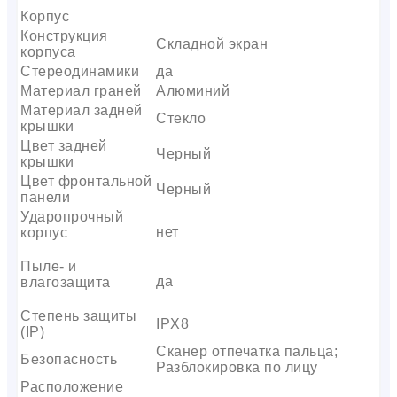
Корпус
Конструкция
Складной экран
корпуса
Стереодинамики
да
Материал граней
Алюминий
Материал задней
Стекло
крышки
Цвет задней
Черный
крышки
Цвет фронтальной
Черный
панели
Ударопрочный
нет
корпус
Пыле- и
да
влагозащита
Степень защиты
IPX8
(IP)
Сканер отпечатка пальца;
Безопасность
Разблокировка по лицу
Расположение