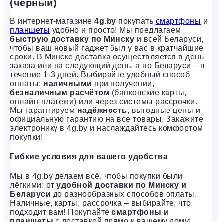
(черный)
В интернет-магазине
4g.by
покупать
смартфоны
и
планшеты
удобно и просто! Мы предлагаем
быструю доставку по Минску
и всей Беларуси,
чтобы ваш новый гаджет был у вас в кратчайшие
сроки. В Минске доставка осуществляется в день
заказа или на следующий день, а по Беларуси – в
течение 1-3 дней. Выбирайте удобный способ
оплаты:
наличными
при получении,
безналичным расчётом
(банковские карты,
онлайн-платежи) или через системы рассрочки.
Мы гарантируем
надёжность
, выгодные цены и
официальную гарантию на все товары. Закажите
электронику в 4g.by и наслаждайтесь комфортом
покупки!
Гибкие условия для вашего удобства
Мы в 4g.by делаем всё, чтобы покупки были
лёгкими: от
удобной доставки по Минску и
Беларуси
до разнообразных способов оплаты.
Наличные, карты, рассрочка – выбирайте, что
подходит вам! Покупайте
смартфоны и
планшеты
с доставкой прямо к вашему дому!