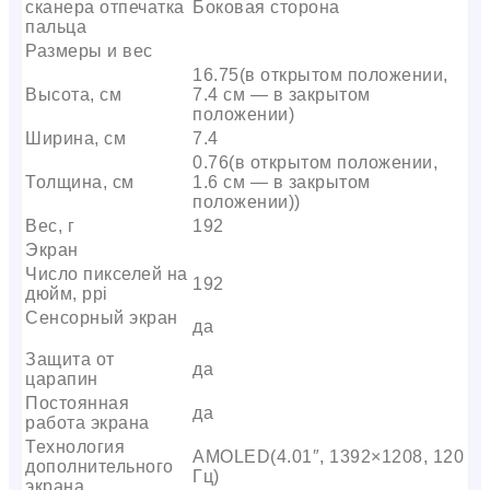
сканера отпечатка
Боковая сторона
пальца
Размеры и вес
16.75(в открытом положении,
Высота, см
7.4 см — в закрытом
положении)
Ширина, см
7.4
0.76(в открытом положении,
Толщина, см
1.6 см — в закрытом
положении))
Вес, г
192
Экран
Число пикселей на
192
дюйм, ppi
Сенсорный экран
да
Защита от
да
царапин
Постоянная
да
работа экрана
Технология
AMOLED(4.01″, 1392×1208, 120
дополнительного
Гц)
экрана