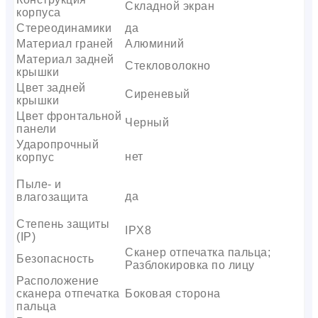
Складной экран
корпуса
Стереодинамики
да
Материал граней
Алюминий
Материал задней
Стекловолокно
крышки
Цвет задней
Сиреневый
крышки
Цвет фронтальной
Черный
панели
Ударопрочный
нет
корпус
Пыле- и
да
влагозащита
Степень защиты
IPX8
(IP)
Сканер отпечатка пальца;
Безопасность
Разблокировка по лицу
Расположение
сканера отпечатка
Боковая сторона
пальца