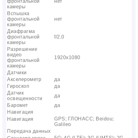
фронтальной
нет
камеры
Вспышка
фронтальной
нет
камеры
Диафрагма
фронтальной
f/2.0
камеры
Разрешение
видео
1920х1080
фронтальной
камеры
Датчики
Акселерометр
да
Гироскоп
да
Датчик
да
освещенности
Баромет
да
Навигация
GPS; ГЛОНАСС; Beidou;
Навигация
Galileo
Передача данных
5G; 4G (LTE); 3G (UMTS); 2G