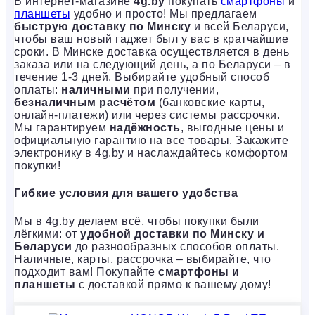
В интернет-магазине
4g.by
покупать
смартфоны
и
планшеты
удобно и просто! Мы предлагаем
быструю доставку по Минску
и всей Беларуси,
чтобы ваш новый гаджет был у вас в кратчайшие
сроки. В Минске доставка осуществляется в день
заказа или на следующий день, а по Беларуси – в
течение 1-3 дней. Выбирайте удобный способ
оплаты:
наличными
при получении,
безналичным расчётом
(банковские карты,
онлайн-платежи) или через системы рассрочки.
Мы гарантируем
надёжность
, выгодные цены и
официальную гарантию на все товары. Закажите
электронику в 4g.by и наслаждайтесь комфортом
покупки!
Гибкие условия для вашего удобства
Мы в 4g.by делаем всё, чтобы покупки были
лёгкими: от
удобной доставки по Минску и
Беларуси
до разнообразных способов оплаты.
Наличные, карты, рассрочка – выбирайте, что
подходит вам! Покупайте
смартфоны и
планшеты
с доставкой прямо к вашему дому!