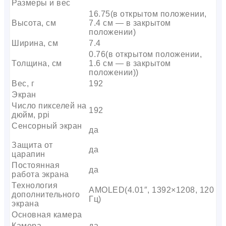
Размеры и вес
16.75(в открытом положении,
Высота, см
7.4 см — в закрытом
положении)
Ширина, см
7.4
0.76(в открытом положении,
Толщина, см
1.6 см — в закрытом
положении))
Вес, г
192
Экран
Число пикселей на
192
дюйм, ppi
Сенсорный экран
да
Защита от
да
царапин
Постоянная
да
работа экрана
Технология
AMOLED(4.01″, 1392×1208, 120
дополнительного
Гц)
экрана
Основная камера
Камера
да