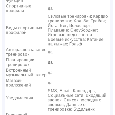
Функции
Спортивные
да
профили
Силовые тренировки; Кардио
тренировки; Ходьба; Гребля;
Йога; Бег; Велоспорт;
Виды спортивных
Плавание; Сноубординг;
профилей
Игровые виды спорта;
Боевые искусства; Катание
на лыжах; Гольф
Автораспознавание
да
тренировок
Планировщик
да
тренировок
Встроенный
да
музыкальный плеер
Магазин
да
приложений
SMS; Email; Календарь;
Социальные сети; Входящий
Уведомления
звонок; Список последних
звонков; Данные о
тренировке; Будильник
Голосовой