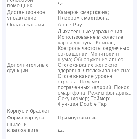
да
помощник
Дистанционное
Камерой смартфона;
управление
Плеером смартфона
Оплата часами
Apple Pay
Дыхательные упражнения;
Использование в качестве
карты доступа; Компас;
Контроль частоты сердечных
сокращений; Мониторинг
шума; Обнаружение апноэ;
Дополнительные
Отслеживание женского
функции
здоровья; Отслеживание сна;
Отслеживание уровня
стресса; Подсчет
потраченных калорий; Поиск
смартфона; Режим фонарика;
Секундомер; Таймер;
Функция Double Tap
Корпус и браслет
Форма корпуса
Прямоугольные
Пыле- и
да
влагозащита