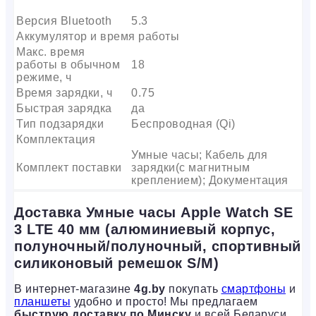
Версия Bluetooth
5.3
Аккумулятор и время работы
Макс. время
работы в обычном
18
режиме, ч
Время зарядки, ч
0.75
Быстрая зарядка
да
Тип подзарядки
Беспроводная (Qi)
Комплектация
Умные часы; Кабель для
Комплект поставки
зарядки(с магнитным
креплением); Документация
Доставка Умные часы Apple Watch SE
3 LTE 40 мм (алюминиевый корпус,
полуночный/полуночный, спортивный
силиконовый ремешок S/M)
В интернет-магазине
4g.by
покупать
смартфоны
и
планшеты
удобно и просто! Мы предлагаем
быструю доставку по Минску
и всей Беларуси,