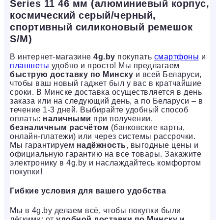
Series 11 46 мм (алюминиевый корпус,
космический серый/черный,
спортивный силиконовый ремешок
S/M)
В интернет-магазине
4g.by
покупать
смартфоны
и
планшеты
удобно и просто! Мы предлагаем
быструю доставку по Минску
и всей Беларуси,
чтобы ваш новый гаджет был у вас в кратчайшие
сроки. В Минске доставка осуществляется в день
заказа или на следующий день, а по Беларуси – в
течение 1-3 дней. Выбирайте удобный способ
оплаты:
наличными
при получении,
безналичным расчётом
(банковские карты,
онлайн-платежи) или через системы рассрочки.
Мы гарантируем
надёжность
, выгодные цены и
официальную гарантию на все товары. Закажите
электронику в 4g.by и наслаждайтесь комфортом
покупки!
Гибкие условия для вашего удобства
Мы в 4g.by делаем всё, чтобы покупки были
лёгкими: от
удобной доставки по Минску и