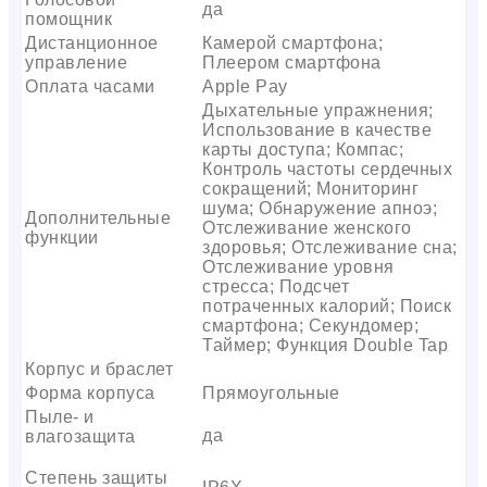
да
помощник
Дистанционное
Камерой смартфона;
управление
Плеером смартфона
Оплата часами
Apple Pay
Дыхательные упражнения;
Использование в качестве
карты доступа; Компас;
Контроль частоты сердечных
сокращений; Мониторинг
шума; Обнаружение апноэ;
Дополнительные
Отслеживание женского
функции
здоровья; Отслеживание сна;
Отслеживание уровня
стресса; Подсчет
потраченных калорий; Поиск
смартфона; Секундомер;
Таймер; Функция Double Tap
Корпус и браслет
Форма корпуса
Прямоугольные
Пыле- и
да
влагозащита
Степень защиты