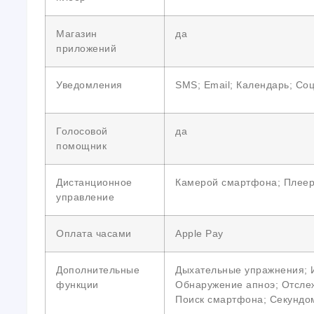
Магазин
да
приложений
Уведомления
SMS; Email; Календарь; Со
Голосовой
да
помощник
Дистанционное
Камерой смартфона; Плее
управление
Оплата часами
Apple Pay
Дополнительные
Дыхательные упражнения; И
функции
Обнаружение апноэ; Отслеж
Поиск смартфона; Секундом