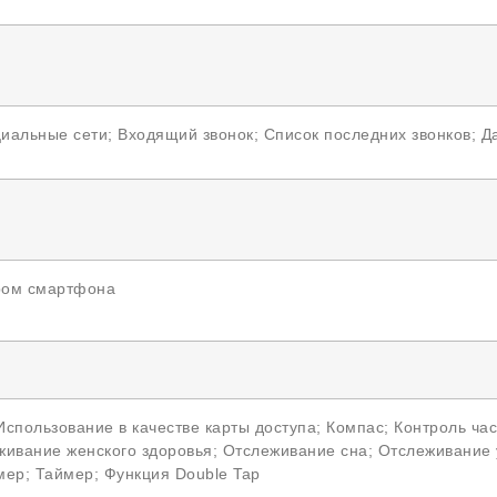
циальные сети; Входящий звонок; Список последних звонков; Д
ром смартфона
спользование в качестве карты доступа; Компас; Контроль ч
ивание женского здоровья; Отслеживание сна; Отслеживание 
ер; Таймер; Функция Double Tap