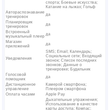
спорта; Боевые искусства;
Катание на лыжах; Гольф
Автораспознавание
да
тренировок
Планировщик
да
тренировок
Встроенный
да
музыкальный плеер
Магазин
да
приложений
SMS; Email; Календарь;
Социальные сети; Входящий
Уведомления
звонок; Список последних
звонков; Данные о
тренировке; Будильник
Голосовой
да
помощник
Дистанционное
Камерой смартфона;
управление
Плеером смартфона
Оплата часами
Apple Pay
Дыхательные упражнения;
Использование в качестве
карты доступа; Компас;