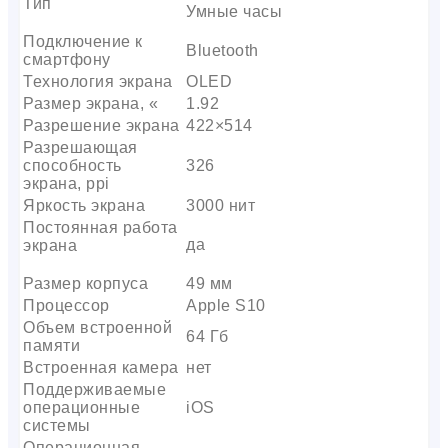
Тип
Умные часы
Подключение к
Bluetooth
смартфону
Технология экрана
OLED
Размер экрана, «
1.92
Разрешение экрана
422×514
Разрешающая
способность
326
экрана, ppi
Яркость экрана
3000 нит
Постоянная работа
да
экрана
Размер корпуса
49 мм
Процессор
Apple S10
Объем встроенной
64 Гб
памяти
Встроенная камера
нет
Поддерживаемые
операционные
iOS
системы
Операционная