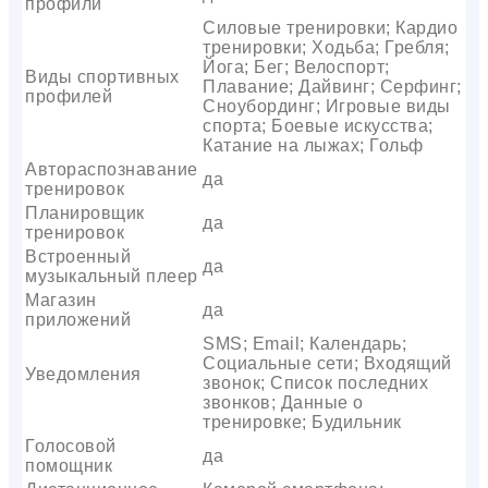
профили
Силовые тренировки; Кардио
тренировки; Ходьба; Гребля;
Йога; Бег; Велоспорт;
Виды спортивных
Плавание; Дайвинг; Серфинг;
профилей
Сноубординг; Игровые виды
спорта; Боевые искусства;
Катание на лыжах; Гольф
Автораспознавание
да
тренировок
Планировщик
да
тренировок
Встроенный
да
музыкальный плеер
Магазин
да
приложений
SMS; Email; Календарь;
Социальные сети; Входящий
Уведомления
звонок; Список последних
звонков; Данные о
тренировке; Будильник
Голосовой
да
помощник