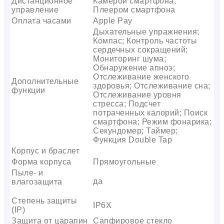
Дистанционное
Камерой смартфона;
управление
Плеером смартфона
Оплата часами
Apple Pay
Дыхательные упражнения;
Компас; Контроль частоты
сердечных сокращений;
Мониторинг шума;
Обнаружение апноэ;
Отслеживание женского
Дополнительные
здоровья; Отслеживание сна;
функции
Отслеживание уровня
стресса; Подсчет
потраченных калорий; Поиск
смартфона; Режим фонарика;
Секундомер; Таймер;
Функция Double Tap
Корпус и браслет
Форма корпуса
Прямоугольные
Пыле- и
да
влагозащита
Степень защиты
IP6X
(IP)
Защита от царапин
Сапфировое стекло